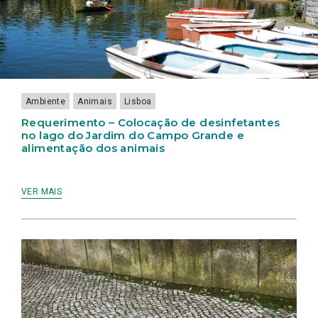
E
LISBOA
GRILO
EM
LISBOA
DA
ALIMENTAÇÃO
BENFICA
AJUDA
DOS
(ESCOTEIROS)
ANIMAIS
Ambiente
Animais
Lisboa
Requerimento – Colocação de desinfetantes
no lago do Jardim do Campo Grande e
alimentação dos animais
VER MAIS