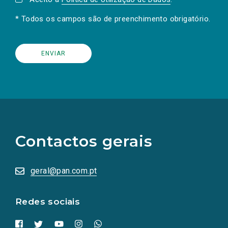
* Todos os campos são de preenchimento obrigatório.
(Os
links
para
as
Contactos gerais
redes
sociais
abrem
numa
geral@pan.com.pt
nova
aba.)
Redes sociais