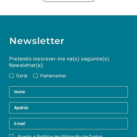
Newsletter
Preencha os campos abaixo para subscrever
Nome
Apelido
E-
mail
a(s) newsletter(s).
Pretendo inscrever-me na(s) seguinte(s)
Newsletter(s):
Geral
Parlamentar
Aceito a
Política de Utilização de Dados
.