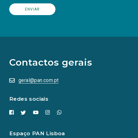
(Os
links
para
as
Contactos gerais
redes
sociais
abrem
numa
geral@pan.com.pt
nova
aba.)
Redes sociais
Espaço PAN Lisboa