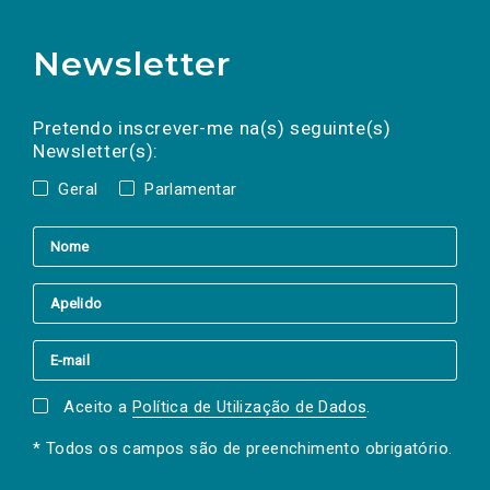
Newsletter
Preencha os campos abaixo para subscrever
Nome
Apelido
E-
mail
a(s) newsletter(s).
Pretendo inscrever-me na(s) seguinte(s)
Newsletter(s):
Geral
Parlamentar
Aceito a
Política de Utilização de Dados
.
* Todos os campos são de preenchimento obrigatório.