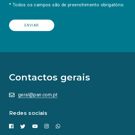
* Todos os campos são de preenchimento obrigatório.
(Os
links
para
as
Contactos gerais
redes
sociais
abrem
numa
geral@pan.com.pt
nova
aba.)
Redes sociais