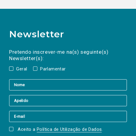
Newsletter
Preencha os campos abaixo para subscrever
Nome
Apelido
E-
mail
a(s) newsletter(s).
Pretendo inscrever-me na(s) seguinte(s)
Newsletter(s):
Geral
Parlamentar
Aceito a
Política de Utilização de Dados
.