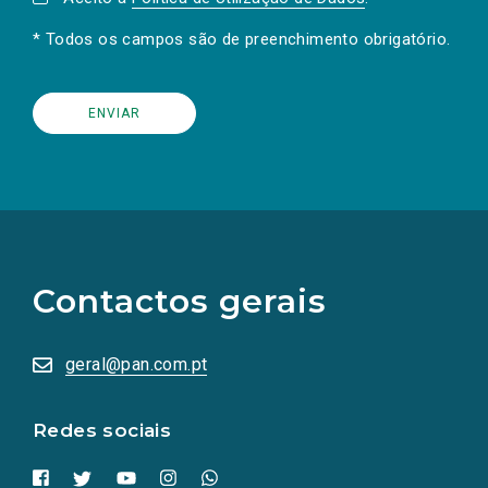
* Todos os campos são de preenchimento obrigatório.
(Os
links
para
as
Contactos gerais
redes
sociais
abrem
numa
geral@pan.com.pt
nova
aba.)
Redes sociais