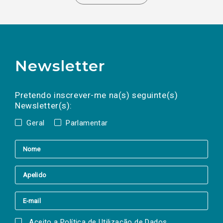
Newsletter
Preencha os campos abaixo para subscrever
Nome
Apelido
E-
mail
a(s) newsletter(s).
Pretendo inscrever-me na(s) seguinte(s)
Newsletter(s):
Geral
Parlamentar
Aceito a
Política de Utilização de Dados
.