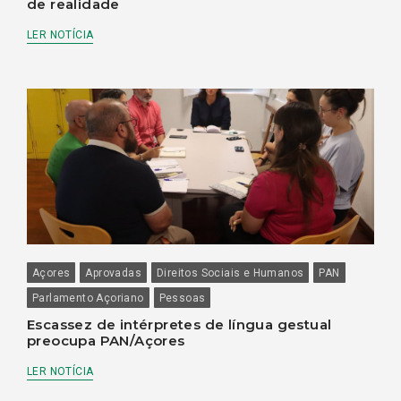
de realidade
LER NOTÍCIA
Açores
Aprovadas
Direitos Sociais e Humanos
PAN
Parlamento Açoriano
Pessoas
Escassez de intérpretes de língua gestual
preocupa PAN/Açores
LER NOTÍCIA