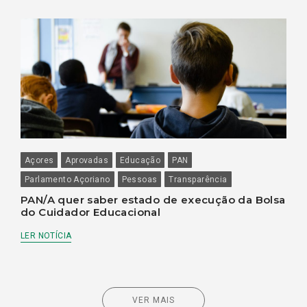
Açores
Aprovadas
Educação
PAN
Parlamento Açoriano
Pessoas
Transparência
PAN/A quer saber estado de execução da Bolsa
do Cuidador Educacional
LER NOTÍCIA
VER MAIS