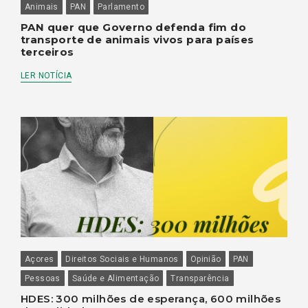
Animais
PAN
Parlamento
PAN quer que Governo defenda fim do
transporte de animais vivos para países
terceiros
LER NOTÍCIA
Açores
Direitos Sociais e Humanos
Opinião
PAN
Pessoas
Saúde e Alimentação
Transparência
HDES: 300 milhões de esperança, 600 milhões