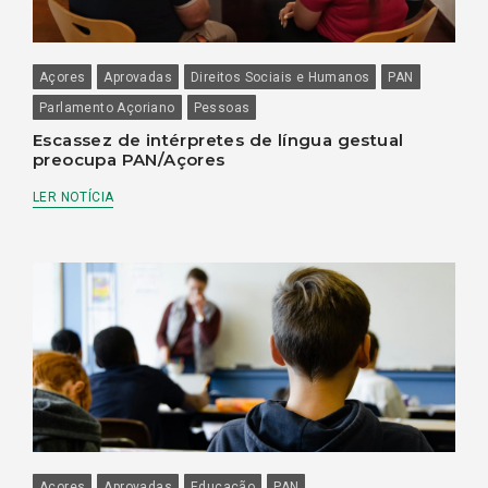
Açores
Aprovadas
Direitos Sociais e Humanos
PAN
Parlamento Açoriano
Pessoas
Escassez de intérpretes de língua gestual
preocupa PAN/Açores
LER NOTÍCIA
Açores
Aprovadas
Educação
PAN