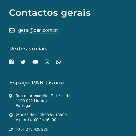
para
as
Contactos gerais
redes
sociais
abrem
numa
geral@pan.com.pt
nova
aba.)
Redes sociais
Espaço PAN Lisboa
Rua da Assunção, 7, 1.º andar
1100-042 Lisboa
Portugal
2ª a 6ª das 10h00 às 13h00
e das 14h00 às 16h00
+351 213 426 226