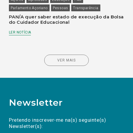
Parlamento Açoriano
Pessoas
Transparência
PAN/A quer saber estado de execução da Bolsa
do Cuidador Educacional
LER NOTÍCIA
VER MAIS
Newsletter
Preencha os campos abaixo para subscrever
Nome
Apelido
E-
mail
a(s) newsletter(s).
Pretendo inscrever-me na(s) seguinte(s)
Newsletter(s):