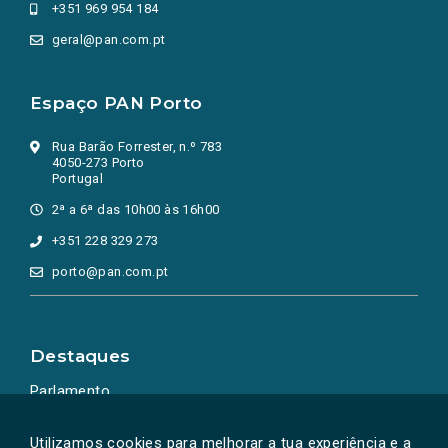
+351 969 954 184
geral@pan.com.pt
Espaço PAN Porto
Rua Barão Forrester, n.º 783
4050-273 Porto
Portugal
2ª a 6ª das 10h00 às 16h00
+351 228 329 273
porto@pan.com.pt
Destaques
Parlamento
Ação Política
Utilizamos cookies para melhorar a tua experiência e a