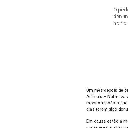
O pedi
denun
no rio
Um mês depois de te
Animais – Natureza 
monitorização a que
dias terem sido denu
Em causa estão a mor
numa área muito pró