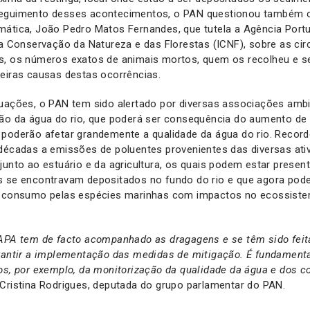
eguimento desses acontecimentos, o PAN questionou também o
mática, João Pedro Matos Fernandes, que tutela a Agência Por
da Conservação da Natureza e das Florestas (ICNF), sobre as ci
s, os números exatos de animais mortos, quem os recolheu e se
eiras causas destas ocorrências.
uações, o PAN tem sido alertado por diversas associações ambi
ção da água do rio, que poderá ser consequência do aumento d
 poderão afetar grandemente a qualidade da água do rio. Record
décadas a emissões de poluentes provenientes das diversas ativ
junto ao estuário e da agricultura, os quais podem estar prese
s se encontravam depositados no fundo do rio e que agora pode
o consumo pelas espécies marinhas com impactos no ecossiste
 APA tem de facto acompanhado as dragagens e se têm sido feit
arantir a implementação das medidas de mitigação. É fundament
os, por exemplo, da monitorização da qualidade da água e dos 
a Cristina Rodrigues, deputada do grupo parlamentar do PAN.