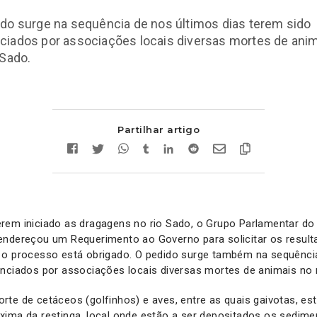
do surge na sequência de nos últimos dias terem sido
ciados por associações locais diversas mortes de ani
 Sado.
Partilhar artigo
rem iniciado as dragagens no rio Sado, o Grupo Parlamentar d
endereçou um Requerimento ao Governo para solicitar os result
 o processo está obrigado. O pedido surge também na sequênci
nciados por associações locais diversas mortes de animais no 
te de cetáceos (golfinhos) e aves, entre as quais gaivotas, es
xima da restinga, local onde estão a ser depositados os sedime