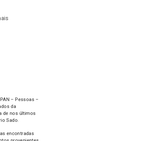
mais
o PAN – Pessoas –
ados da
a de nos últimos
rio Sado.
tas encontradas
ntos provenientes