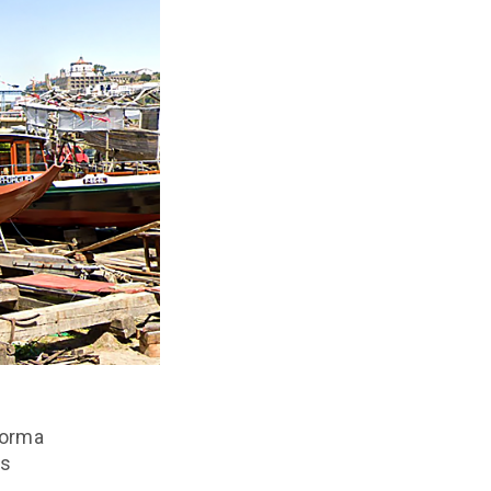
forma
os