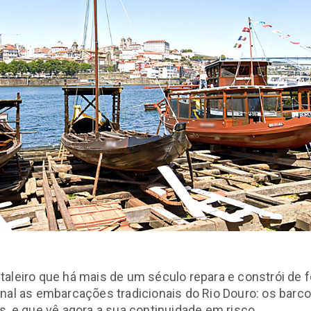
aleiro que há mais de um século repara e constrói de 
nal as embarcações tradicionais do Rio Douro: os barc
s, e que vê agora a sua continuidade em risco.