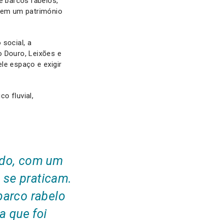
 barcos rabelos,
tuem um património
social, a
o Douro, Leixões e
le espaço e exigir
o fluvial,
ndo, com um
i se praticam.
barco rabelo
 que foi