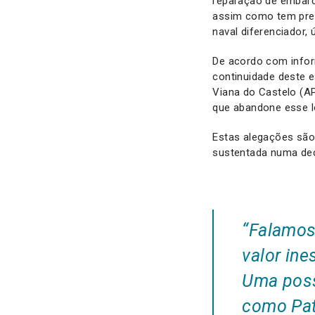
reparação de embarc
assim como tem prese
naval diferenciador, ú
De acordo com infor
continuidade deste e
Viana do Castelo (AP
que abandone esse l
Estas alegações são 
sustentada numa deci
“Falamos
valor ine
Uma poss
como Pat