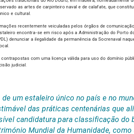
ações tradicionais do Rio Douro, em madeira, nomeadamente de
rvado as artes de carpinteiro naval e de calafate, que consti
nico e cultural.
mações recentemente veiculadas pelos órgãos de comunicação 
staleiro encontra-se em risco após a Administração do Porto d
DL) denunciar a ilegalidade da permanência da Socrenaval naque
ocal.
contrapostas com uma licença válida para uso do domínio públic
são judicial.
 de um estaleiro único no país e no mu
stimável das práticas centenárias que al
ível candidatura para classificação do 
rimónio Mundial da Humanidade, como a