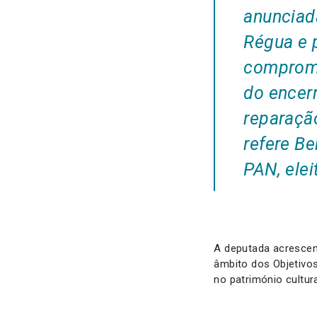
anunciad
Régua e p
comprome
do encerr
reparaçã
refere B
PAN, elei
A deputada acrescent
âmbito dos Objetivos
no património cultur