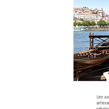
Um est
artesa
rabelo