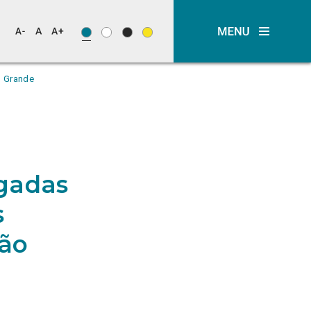
o Grande
egadas
s
gão