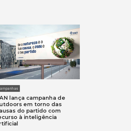
ampanhas
AN lança campanha de
utdoors em torno das
ausas do partido com
ecurso à inteligência
rtificial