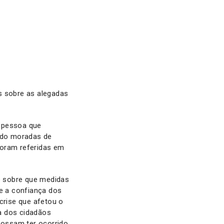
s sobre as alegadas
a pessoa que
ando moradas de
foram referidas em
e sobre que medidas
e a confiança dos
crise que afetou o
da dos cidadãos
possam ter ocorrido