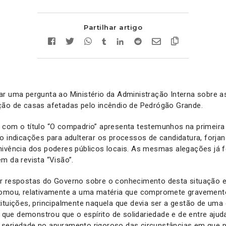
Partilhar artigo
ar uma pergunta ao Ministério da Administração Interna sobre a
ção de casas afetadas pelo incêndio de Pedrógão Grande.
 com o título “O compadrio” apresenta testemunhos na primeir
o indicações para adulterar os processos de candidatura, forj
nivência dos poderes públicos locais. As mesmas alegações já 
m da revista “Visão”.
r respostas do Governo sobre o conhecimento desta situação 
tomou, relativamente a uma matéria que compromete gravement
ituições, principalmente naquela que devia ser a gestão de uma 
 e que demonstrou que o espírito de solidariedade e de entre aju
seriedade no apuramento rigoroso das circunstâncias em que 