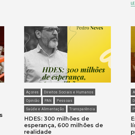
LE
Açores
Direitos Sociais e Humanos
A
Opinião
PAN
Pessoas
D
Saúde e Alimentação
Transparência
P
s
HDES: 300 milhões de
E
esperança, 600 milhões de
l
realidade
p