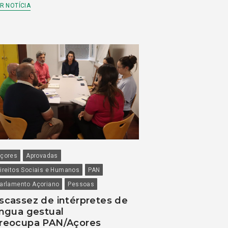
R NOTÍCIA
çores
Aprovadas
ireitos Sociais e Humanos
PAN
arlamento Açoriano
Pessoas
scassez de intérpretes de
íngua gestual
reocupa PAN/Açores