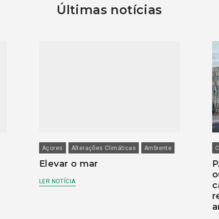
Últimas notícias
Açores
Alterações Climáticas
Ambiente
C
Elevar o mar
P
o
LER NOTÍCIA
c
r
a