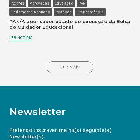
Açores
Aprovadas
Educação
PAN
Parlamento Açoriano
Pessoas
Transparência
PAN/A quer saber estado de execução da Bolsa
do Cuidador Educacional
LER NOTÍCIA
VER MAIS
Newsletter
Preencha os campos abaixo para subscrever
Nome
Apelido
E-
mail
a(s) newsletter(s).
Pretendo inscrever-me na(s) seguinte(s)
Newsletter(s):