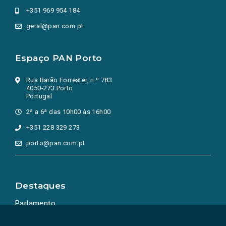
+351 969 954 184
geral@pan.com.pt
Espaço PAN Porto
Rua Barão Forrester, n.º 783
4050-273 Porto
Portugal
2ª a 6ª das 10h00 às 16h00
+351 228 329 273
porto@pan.com.pt
Destaques
Parlamento
Ação Política