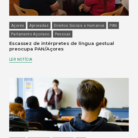
Açores
Aprovadas
Direitos Sociais e Humanos
PAN
Parlamento Açoriano
Pessoas
Escassez de intérpretes de língua gestual
preocupa PAN/Açores
LER NOTÍCIA