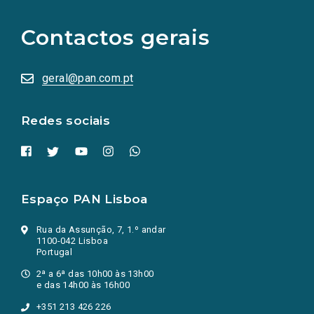
para
as
Contactos gerais
redes
sociais
abrem
numa
geral@pan.com.pt
nova
aba.)
Redes sociais
Espaço PAN Lisboa
Rua da Assunção, 7, 1.º andar
1100-042 Lisboa
Portugal
2ª a 6ª das 10h00 às 13h00
e das 14h00 às 16h00
+351 213 426 226