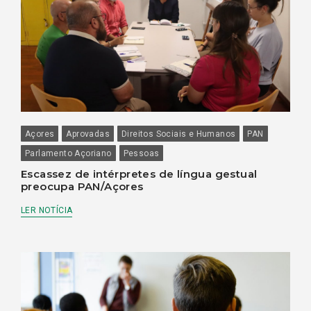
Açores
Aprovadas
Direitos Sociais e Humanos
PAN
Parlamento Açoriano
Pessoas
Escassez de intérpretes de língua gestual
preocupa PAN/Açores
LER NOTÍCIA