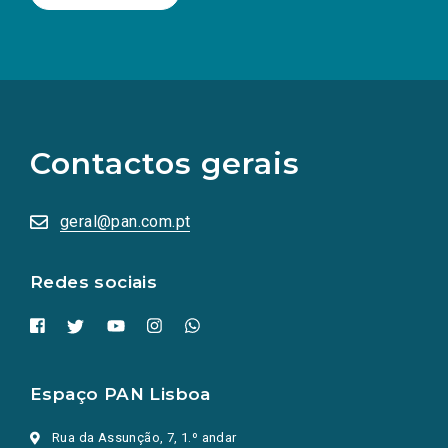
(Os
links
para
as
Contactos gerais
redes
sociais
abrem
numa
geral@pan.com.pt
nova
aba.)
Redes sociais
Espaço PAN Lisboa
Rua da Assunção, 7, 1.º andar