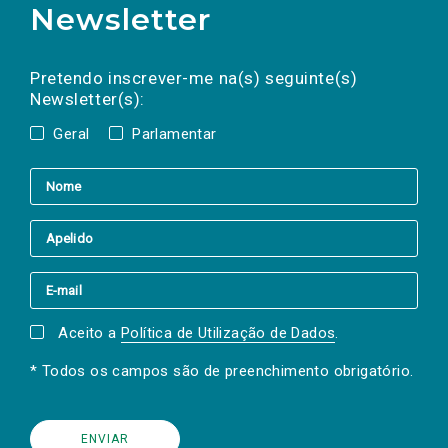
Newsletter
Preencha os campos abaixo para subscrever
Nome
Apelido
E-
mail
a(s) newsletter(s).
Pretendo inscrever-me na(s) seguinte(s)
Newsletter(s):
Geral
Parlamentar
Aceito a
Política de Utilização de Dados
.
* Todos os campos são de preenchimento obrigatório.