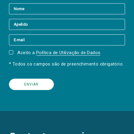
Aceito a
Política de Utilização de Dados
.
* Todos os campos são de preenchimento obrigatório.
(Os
links
para
as