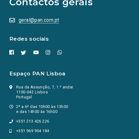
Contactos gerais
redes
sociais
abrem
numa
geral@pan.com.pt
nova
aba.)
Redes sociais
Espaço PAN Lisboa
Rua da Assunção, 7, 1.º andar
1100-042 Lisboa
Portugal
2ª a 6ª das 10h00 às 13h00
e das 14h00 às 16h00
+351 213 426 226
+351 969 954 184