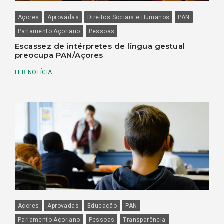
Açores
Aprovadas
Direitos Sociais e Humanos
PAN
Parlamento Açoriano
Pessoas
Escassez de intérpretes de língua gestual
preocupa PAN/Açores
LER NOTÍCIA
Açores
Aprovadas
Educação
PAN
Parlamento Açoriano
Pessoas
Transparência