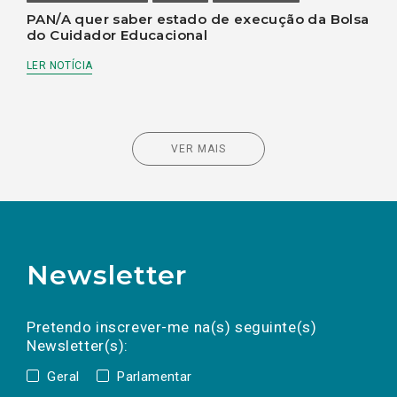
PAN/A quer saber estado de execução da Bolsa
do Cuidador Educacional
LER NOTÍCIA
VER MAIS
Newsletter
Preencha os campos abaixo para subscrever
Nome
Apelido
E-
mail
a(s) newsletter(s).
Pretendo inscrever-me na(s) seguinte(s)
Newsletter(s):
Geral
Parlamentar