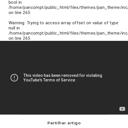
bool in
/home/pancompt/public_html/files/themes/pan_theme/inc
on line
265
Warning
: Trying to access array offset on value of type
null in
/home/pancompt/public_html/files/themes/pan_theme/inc
on line
265
850
MILHÕES
DE
EUROS
NO
NOVO
BANCO?
Partilhar artigo