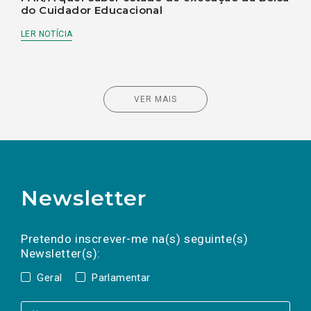
do Cuidador Educacional
LER NOTÍCIA
VER MAIS
Newsletter
Preencha os campos abaixo para subscrever
Nome
Apelido
E-
mail
a(s) newsletter(s).
Pretendo inscrever-me na(s) seguinte(s)
Newsletter(s):
Geral
Parlamentar