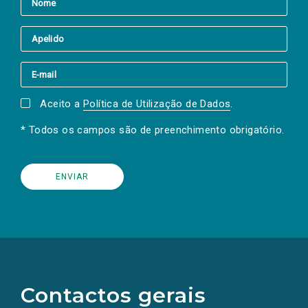
Aceito a
Política de Utilização de Dados
.
* Todos os campos são de preenchimento obrigatório.
(Os
links
para
as
Contactos gerais
redes
sociais