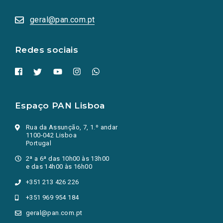
abrem
numa
geral@pan.com.pt
nova
aba.)
Redes sociais
Espaço PAN Lisboa
Rua da Assunção, 7, 1.º andar
1100-042 Lisboa
Portugal
2ª a 6ª das 10h00 às 13h00
e das 14h00 às 16h00
+351 213 426 226
+351 969 954 184
geral@pan.com.pt