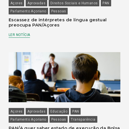
Açores
Aprovadas
Direitos Sociais e Humanos
PAN
Parlamento Açoriano
Pessoas
Escassez de intérpretes de língua gestual
preocupa PAN/Açores
LER NOTÍCIA
Açores
Aprovadas
Educação
PAN
Parlamento Açoriano
Pessoas
Transparência
PAN/A quer saber estado de execução da Bolsa