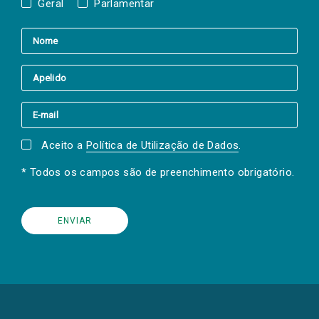
Geral
Parlamentar
Aceito a
Política de Utilização de Dados
.
* Todos os campos são de preenchimento obrigatório.
(Os
links
para