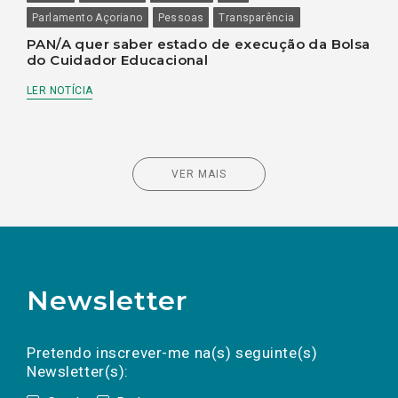
Parlamento Açoriano
Pessoas
Transparência
PAN/A quer saber estado de execução da Bolsa
do Cuidador Educacional
LER NOTÍCIA
VER MAIS
Newsletter
Preencha os campos abaixo para subscrever
Nome
Apelido
E-
mail
a(s) newsletter(s).
Pretendo inscrever-me na(s) seguinte(s)
Newsletter(s):