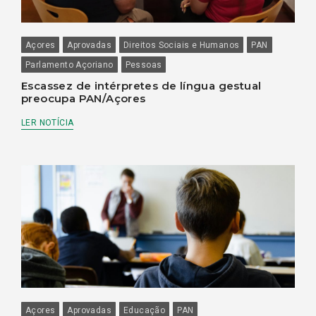
Açores
Aprovadas
Direitos Sociais e Humanos
PAN
Parlamento Açoriano
Pessoas
Escassez de intérpretes de língua gestual
preocupa PAN/Açores
LER NOTÍCIA
Açores
Aprovadas
Educação
PAN