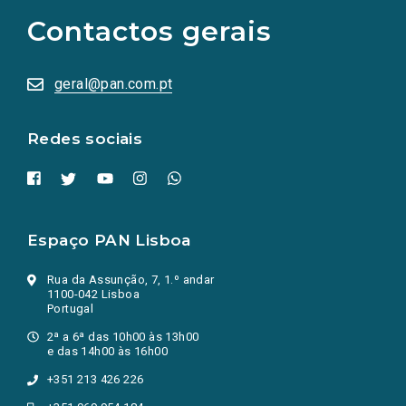
as
Contactos gerais
redes
sociais
abrem
numa
geral@pan.com.pt
nova
aba.)
Redes sociais
Espaço PAN Lisboa
Rua da Assunção, 7, 1.º andar
1100-042 Lisboa
Portugal
2ª a 6ª das 10h00 às 13h00
e das 14h00 às 16h00
+351 213 426 226