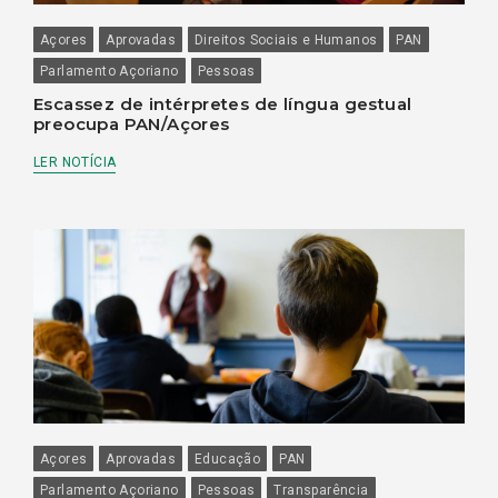
Açores
Aprovadas
Direitos Sociais e Humanos
PAN
Parlamento Açoriano
Pessoas
Escassez de intérpretes de língua gestual
preocupa PAN/Açores
LER NOTÍCIA
Açores
Aprovadas
Educação
PAN
Parlamento Açoriano
Pessoas
Transparência