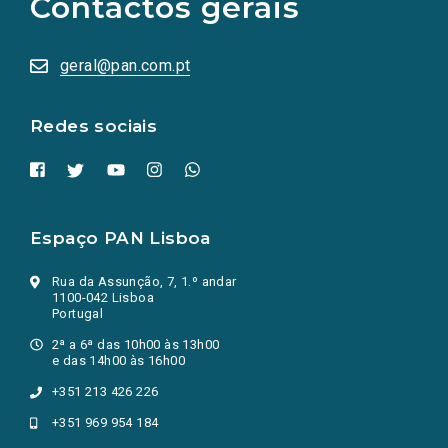
Contactos gerais
redes
sociais
abrem
numa
geral@pan.com.pt
nova
aba.)
Redes sociais
Espaço PAN Lisboa
Rua da Assunção, 7, 1.º andar
1100-042 Lisboa
Portugal
2ª a 6ª das 10h00 às 13h00
e das 14h00 às 16h00
+351 213 426 226
+351 969 954 184