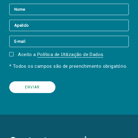
Aceito a
Política de Utilização de Dados
.
* Todos os campos são de preenchimento obrigatório.
(Os
links
para
as