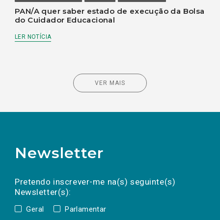
PAN/A quer saber estado de execução da Bolsa
do Cuidador Educacional
LER NOTÍCIA
VER MAIS
Newsletter
Preencha os campos abaixo para subscrever
Nome
Apelido
E-
mail
a(s) newsletter(s).
Pretendo inscrever-me na(s) seguinte(s)
Newsletter(s):
Geral
Parlamentar