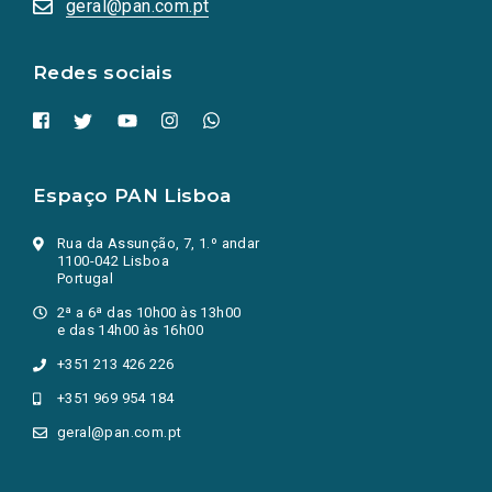
geral@pan.com.pt
nova
aba.)
Redes sociais
Espaço PAN Lisboa
Rua da Assunção, 7, 1.º andar
1100-042 Lisboa
Portugal
2ª a 6ª das 10h00 às 13h00
e das 14h00 às 16h00
+351 213 426 226
+351 969 954 184
geral@pan.com.pt