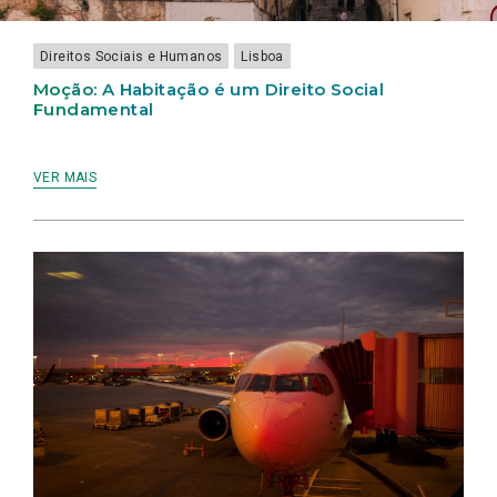
DEFESA
ENSINO
E/OU
EM
DE
ANIMAL
ESCOLAR
PELA
LISBOA
FILTROS
CRIAÇÃO
DE
Direitos Sociais e Humanos
Lisboa
DE
CIGARRO
PARCERIAS
Moção: A Habitação é um Direito Social
QUE
Fundamental
ASSEGUREM
O
BEM-
ESTAR
VER MAIS
DOS
ANIMAIS
DETIDOS
POR
PESSOAS
CARENCIADAS
OU
EM
SITUAÇÃO
DE
MANIFESTA
VULNERABILIDADE