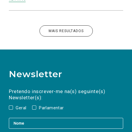
MAIS RESULTADOS
Newsletter
Preencha os campos abaixo para subscrever
Nome
Apelido
E-
mail
a(s) newsletter(s).
Pretendo inscrever-me na(s) seguinte(s)
Newsletter(s):
Geral
Parlamentar