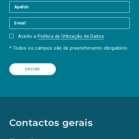
Aceito a
Política de Utilização de Dados
.
* Todos os campos são de preenchimento obrigatório.
(Os
links
para
as
Contactos gerais
redes
sociais
abrem
numa