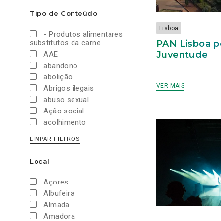
Cultura e Desporto
Tipo de Conteúdo
ESCONDER/MOSTRAR OPÇÕES
Direitos Sociais e
Humanos
Lisboa
- Produtos alimentares
Economia e Finanças
PAN Lisboa p
substitutos da carne
Educação
Juventude
AAE
Eleições
abandono
European Green Party
abolição
Europeias
VER MAIS
Abrigos ilegais
Europeias 2019
abuso sexual
Europeias 2024
Ação social
Impostos
acolhimento
Imprensa
Administração Interna
LIMPAR FILTROS
Justiça
Administração Pública
Juventude PAN
aeroporto
Local
Legislativas
ESCONDER/MOSTRAR OPÇÕES
aeroportos
Legislativas 2019
Agenda 2030
Açores
Legislativas 2022
Agricultura
Albufeira
Legislativas 2024
Agricultura biológica
Almada
Legislativas 2025
água
Amadora