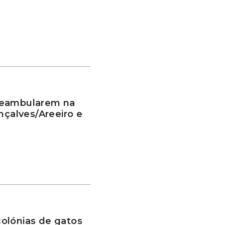
deambularem na
nçalves/Areeiro e
olónias de gatos