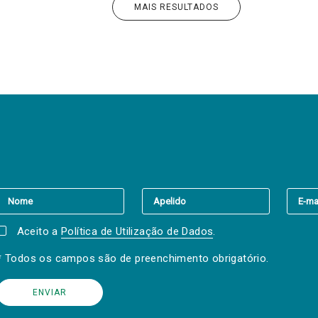
MAIS RESULTADOS
er a(s) newsletter(s).
Aceito a
Política de Utilização de Dados
.
* Todos os campos são de preenchimento obrigatório.