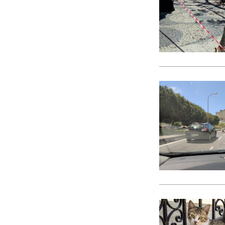
CACI
cães
Calamidade
Campanha
Campanhas
Campo Pequeno
Candidatura
Caniço
captura acidental
Carcavelos
carga turística
Cargos Políticos
carreira
carreiras contributivas
carros elétricos
cartazes
Casa Pia
casas abrigo
Cascais
Causa Animal