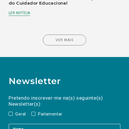
do Cuidador Educacional
LER NOTÍCIA
VER MAIS
Newsletter
Preencha os campos abaixo para subscrever
Nome
Apelido
E-
mail
a(s) newsletter(s).
Pretendo inscrever-me na(s) seguinte(s)
Newsletter(s):
Geral
Parlamentar