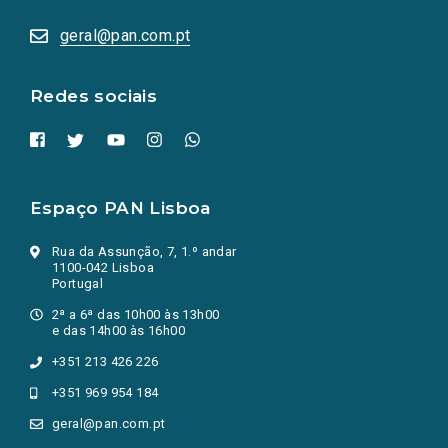
abrem
numa
geral@pan.com.pt
nova
aba.)
Redes sociais
Espaço PAN Lisboa
Rua da Assunção, 7, 1.º andar
1100-042 Lisboa
Portugal
2ª a 6ª das 10h00 às 13h00
e das 14h00 às 16h00
+351 213 426 226
+351 969 954 184
geral@pan.com.pt