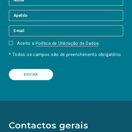
Aceito a
Política de Utilização de Dados
.
* Todos os campos são de preenchimento obrigatório.
(Os
links
para
as
Contactos gerais
redes
sociais