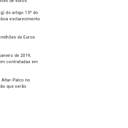
hões de euros.
g) do artigo 15º do
isboa esclarecimento
2 milhões de Euros
aneiro de 2019,
rem contratadas em
 Altar-Palco no
cão que serão