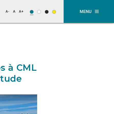
os à CML
ntude