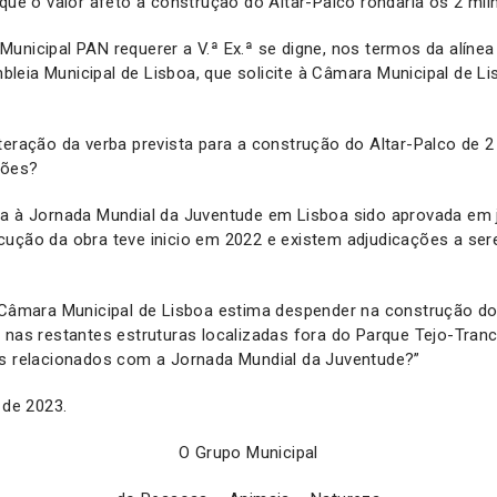
 que o valor afeto à construção do Altar-Palco rondaria os 2 mil
unicipal PAN requerer a V.ª Ex.ª se digne, nos termos da alínea 
eia Municipal de Lisboa, que solicite à Câmara Municipal de L
teração da verba prevista para a construção do Altar-Palco de 
hões?
ra à Jornada Mundial da Juventude em Lisboa sido aprovada em j
cução da obra teve inicio em 2022 e existem adjudicações a se
a Câmara Municipal de Lisboa estima despender na construção do
 nas restantes estruturas localizadas fora do Parque Tejo-Tran
os relacionados com a Jornada Mundial da Juventude?”
 de 2023.
O Grupo Municipal