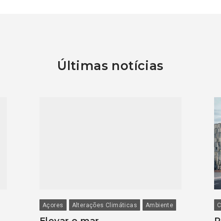
Últimas notícias
Açores
Alterações Climáticas
Ambiente
C
Elevar o mar
P