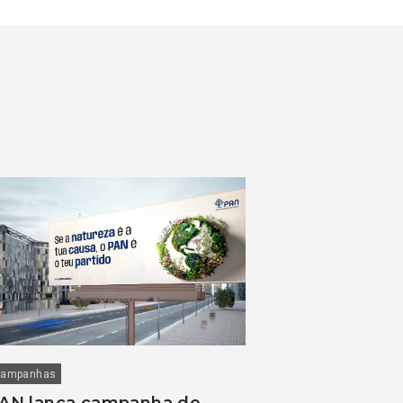
ampanhas
AN lança campanha de