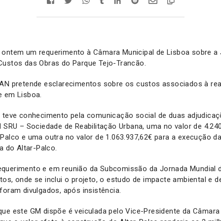
 ontem um requerimento à Câmara Municipal de Lisboa sobre a 
Custos das Obras do Parque Tejo-Trancão.
PAN pretende esclarecimentos sobre os custos associados à re
e em Lisboa.
l teve conhecimento pela comunicação social de duas adjudicaçõ
l SRU – Sociedade de Reabilitação Urbana, uma no valor de 4.24
-Palco e uma outra no valor de 1.063.937,62€ para a execução 
a do Altar-Palco.
querimento e em reunião da Subcomissão da Jornada Mundial 
os, onde se inclui o projeto, o estudo de impacte ambiental e
foram divulgados, após insistência.
que este GM dispõe é veiculada pelo Vice-Presidente da Câmara 