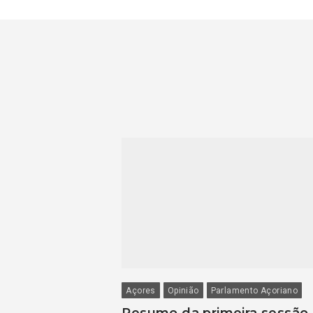
Açores
Opinião
Parlamento Açoriano
Resumo da primeira sessão