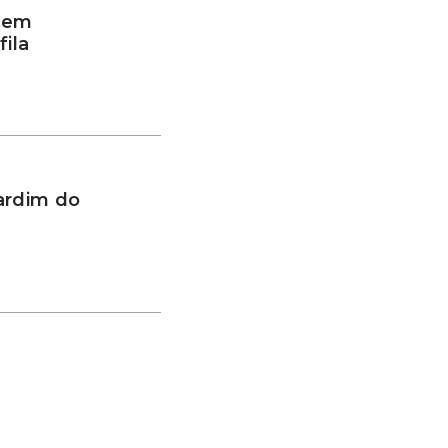
a em
ila
ardim do