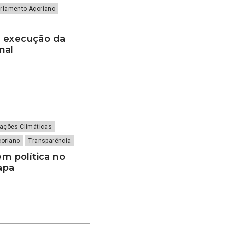
rlamento Açoriano
e execução da
onal
rações Climáticas
çoriano
Transparência
em política no
apa