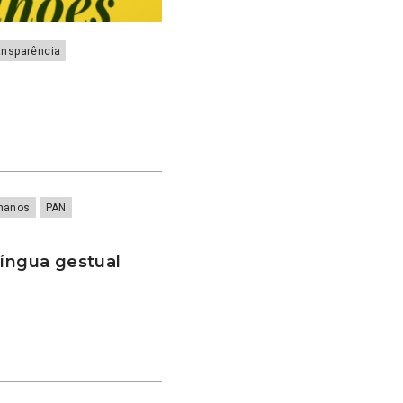
ansparência
e
umanos
PAN
língua gestual