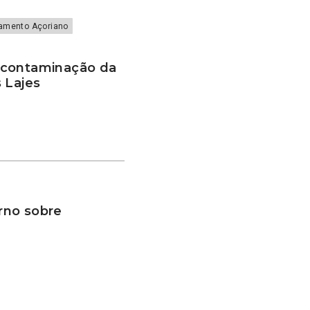
lamento Açoriano
scontaminação da
 Lajes
rno sobre