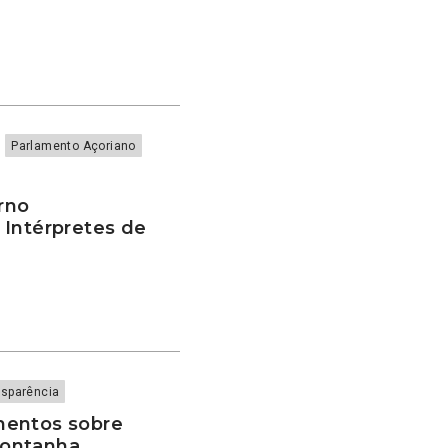
Parlamento Açoriano
rno
 Intérpretes de
nsparência
mentos sobre
Montanha