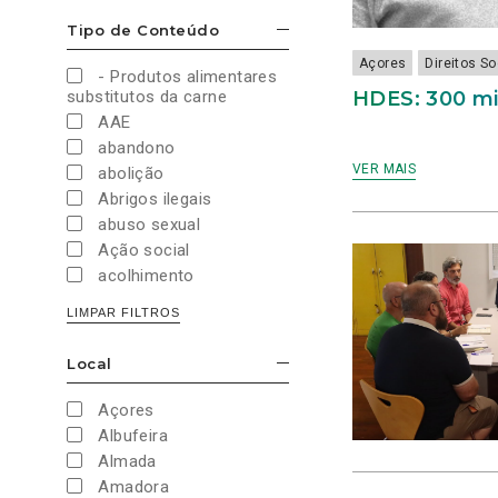
Cultura e Desporto
Tipo de Conteúdo
ESCONDER/MOSTRAR OPÇÕES
Direitos Sociais e
Humanos
Açores
Direitos S
- Produtos alimentares
Economia e Finanças
HDES: 300 mi
substitutos da carne
Educação
AAE
Eleições
abandono
European Green Party
VER MAIS
abolição
Europeias
Abrigos ilegais
Europeias 2019
abuso sexual
Europeias 2024
Ação social
Impostos
acolhimento
Imprensa
Administração Interna
LIMPAR FILTROS
Justiça
Administração Pública
Juventude PAN
aeroporto
Local
Legislativas
ESCONDER/MOSTRAR OPÇÕES
aeroportos
Legislativas 2019
Agenda 2030
Açores
Legislativas 2022
Agricultura
Albufeira
Legislativas 2024
Agricultura biológica
Almada
Legislativas 2025
água
Amadora