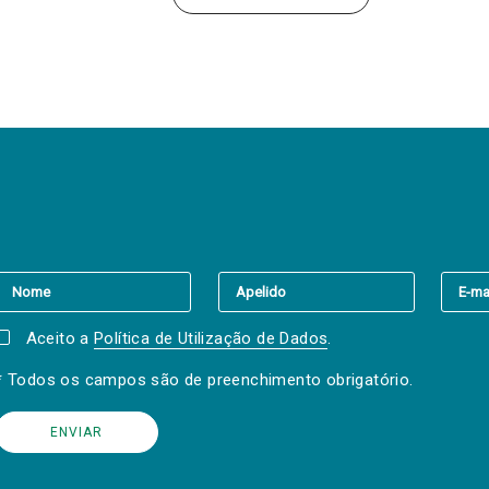
er a(s) newsletter(s).
Aceito a
Política de Utilização de Dados
.
* Todos os campos são de preenchimento obrigatório.