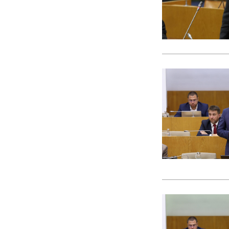
CACI
cães
Calamidade
Campanha
Campanhas
Campo Pequeno
Candidatura
Caniço
captura acidental
Carcavelos
carga turística
Cargos Políticos
carreira
carreiras contributivas
carros elétricos
cartazes
Casa Pia
casas abrigo
Cascais
Causa Animal