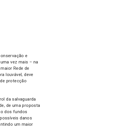
 conservação e
 uma vez mais – na
 maior Rede de
a louvável, deve
a de protecção
ol da salvaguarda
de, de uma proposta
ão dos fundos
, possíveis danos
antindo um maior