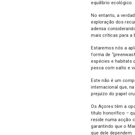
equilíbrio ecológico.
No entanto, a verda
exploração dos recur
adensa considerando
mais críticas para a
Estaremos nós a apl
forma de
“greenwash
espécies e habitats
pesca com salto e va
Este não é um compr
internacional que, 
prejuízo do papel cr
Os Açores têm a opo
título honorífico – 
reside numa acção c
garantindo que o Ma
que dele dependem.