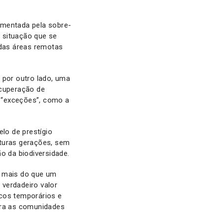
imentada pela sobre-
– situação que se
das áreas remotas
por outro lado, uma
ecuperação de
 “exceções”, como a
lo de prestígio
uturas gerações, sem
ão da biodiversidade.
a mais do que um
 verdadeiro valor
icos temporários e
ara as comunidades