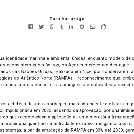
Partilhar artigo
ua identidade marinha e ambiental únicas, enquanto modelo de
dos ecossistemas oceânicos, os Açores mereceram destaque –
anos das Nações Unidas, realizada em Nice, por conservarem a
egidas do Atlântico Norte (RAMPA) – reconhecimento que, embor
o crítica sobre a eficácia e a abrangência efectiva desta medid
io: a defesa de uma abordagem mais abrangente e eficaz em pr
oi impulsionada em 2023, aquando da aprovação, por unanimida
res que recomendava a aplicação de uma moratória à mineraç
 proibir qualquer tipo de actividade extrativa, mitigando, assim
cossistemas, a par da ampliação da RAMPA em 30% até 2030, gar