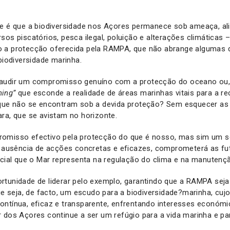
de é que a biodiversidade nos Açores permanece sob ameaça, al
sos piscatórios, pesca ilegal, poluição e alterações climáticas 
 a protecção oferecida pela RAMPA, que não abrange algumas 
 biodiversidade marinha.
audir um compromisso genuíno com a protecção do oceano ou, 
ing”
que esconde a realidade de áreas marinhas vitais para a r
 que não se encontram sob a devida proteção? Sem esquecer as
ra, que se avistam no horizonte.
omisso efectivo pela protecção do que é nosso, mas sim um se
na ausência de acções concretas e eficazes, comprometerá as f
ucial que o Mar representa na regulação do clima e na manutenç
rtunidade de liderar pelo exemplo, garantindo que a RAMPA sej
que seja, de facto, um escudo para a biodiversidade?marinha, cujo
ontínua, eficaz e transparente, enfrentando interesses económ
r dos Açores continue a ser um refúgio para a vida marinha e p