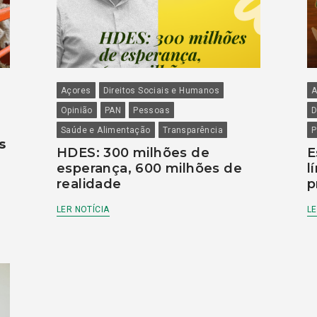
Açores
Direitos Sociais e Humanos
A
Opinião
PAN
Pessoas
D
Saúde e Alimentação
Transparência
P
s
HDES: 300 milhões de
E
esperança, 600 milhões de
l
realidade
p
LER NOTÍCIA
LE