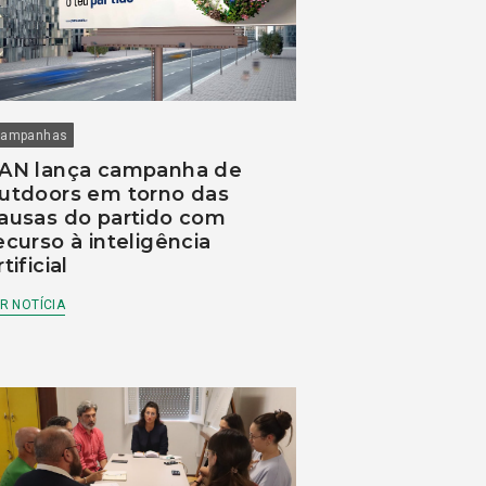
ampanhas
AN lança campanha de
utdoors em torno das
ausas do partido com
ecurso à inteligência
rtificial
R NOTÍCIA