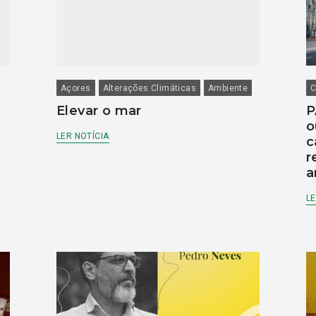
Açores
Alterações Climáticas
Ambiente
C
Elevar o mar
P
o
LER NOTÍCIA
c
r
a
LE