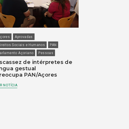
çores
Aprovadas
ireitos Sociais e Humanos
PAN
arlamento Açoriano
Pessoas
scassez de intérpretes de
íngua gestual
reocupa PAN/Açores
R NOTÍCIA