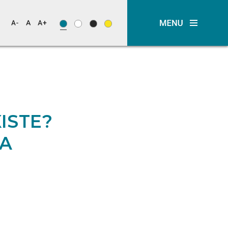
XISTE?
NA