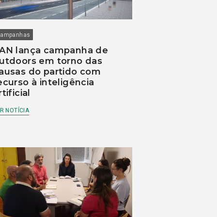
ampanhas
AN lança campanha de
utdoors em torno das
ausas do partido com
ecurso à inteligência
rtificial
R NOTÍCIA