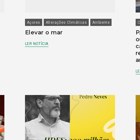
Açores
Alterações Climáticas
Ambiente
C
Elevar o mar
P
o
LER NOTÍCIA
c
r
a
LE