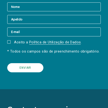
Aceito a
Política de Utilização de Dados
.
* Todos os campos são de preenchimento obrigatório.
(Os
links
para
as