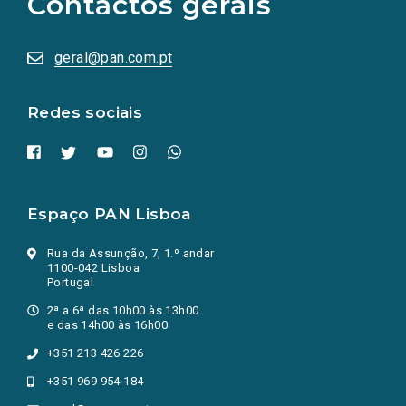
Contactos gerais
redes
sociais
abrem
numa
geral@pan.com.pt
nova
aba.)
Redes sociais
Espaço PAN Lisboa
Rua da Assunção, 7, 1.º andar
1100-042 Lisboa
Portugal
2ª a 6ª das 10h00 às 13h00
e das 14h00 às 16h00
+351 213 426 226
+351 969 954 184