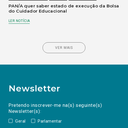
PAN/A quer saber estado de execução da Bolsa
do Cuidador Educacional
LER NOTÍCIA
VER MAIS
Newsletter
Preencha os campos abaixo para subscrever
Nome
Apelido
E-
mail
a(s) newsletter(s).
Pretendo inscrever-me na(s) seguinte(s)
Newsletter(s):
Geral
Parlamentar