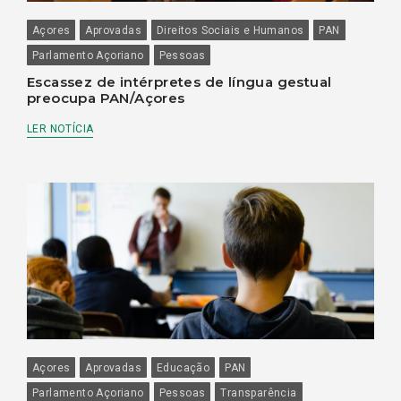
Açores
Aprovadas
Direitos Sociais e Humanos
PAN
Parlamento Açoriano
Pessoas
Escassez de intérpretes de língua gestual
preocupa PAN/Açores
LER NOTÍCIA
Açores
Aprovadas
Educação
PAN
Parlamento Açoriano
Pessoas
Transparência