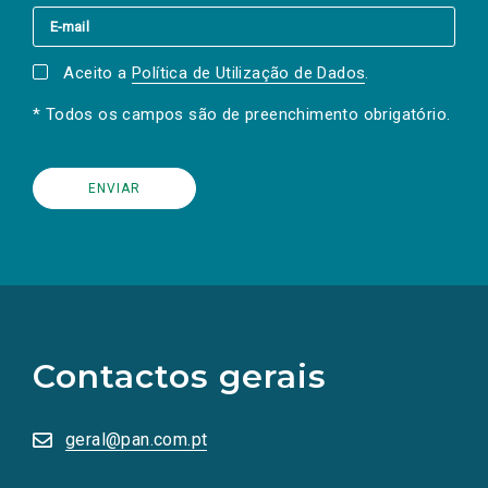
Aceito a
Política de Utilização de Dados
.
* Todos os campos são de preenchimento obrigatório.
(Os
links
para
as
Contactos gerais
redes
sociais
abrem
numa
geral@pan.com.pt
nova
aba.)