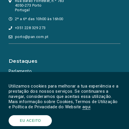
Rua Barão Forrester, n.º 783
4050-273 Porto
Portugal
2ª a 6ª das 10h00 às 16h00
+351 228 329 273
porto@pan.com.pt
Destaques
Parlamento
Ação Política
Utilizamos cookies para melhorar a tua experiência e a
prestação dos nossos serviços. Se continuares a
navegar, consideramos que aceitas essa utilização.
Mais informação sobre Cookies, Termos de Utilização
e Política de Privacidade do Website
aqui
.
EU ACEITO
Powered by
SOLOS
© PAN 2026