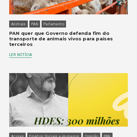
Animais
PAN
Parlamento
PAN quer que Governo defenda fim do
transporte de animais vivos para países
terceiros
LER NOTÍCIA
Açores
Direitos Sociais e Humanos
Opinião
PAN