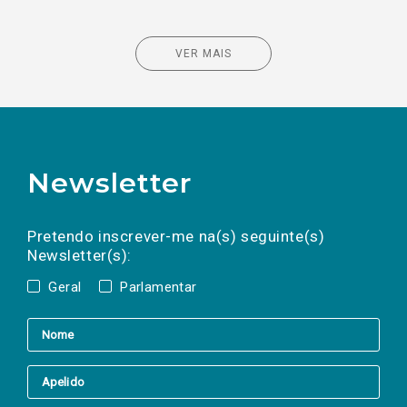
VER MAIS
Newsletter
Preencha os campos abaixo para subscrever
Nome
Apelido
E-
mail
a(s) newsletter(s).
Pretendo inscrever-me na(s) seguinte(s)
Newsletter(s):
Geral
Parlamentar