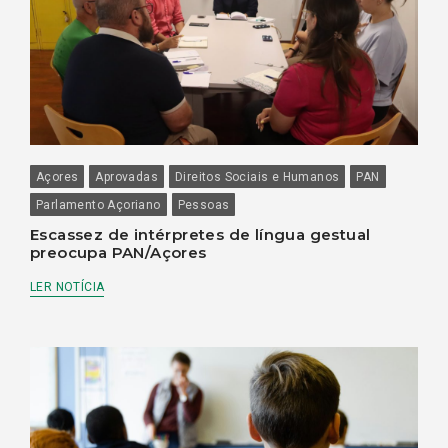
Açores
Aprovadas
Direitos Sociais e Humanos
PAN
Parlamento Açoriano
Pessoas
Escassez de intérpretes de língua gestual
preocupa PAN/Açores
LER NOTÍCIA