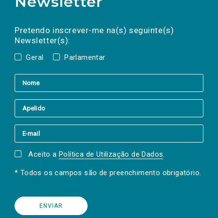
Newsletter
Preencha os campos abaixo para subscrever
Nome
Apelido
E-
mail
a(s) newsletter(s).
Pretendo inscrever-me na(s) seguinte(s)
Newsletter(s):
Geral
Parlamentar
Aceito a
Política de Utilização de Dados
.
* Todos os campos são de preenchimento obrigatório.