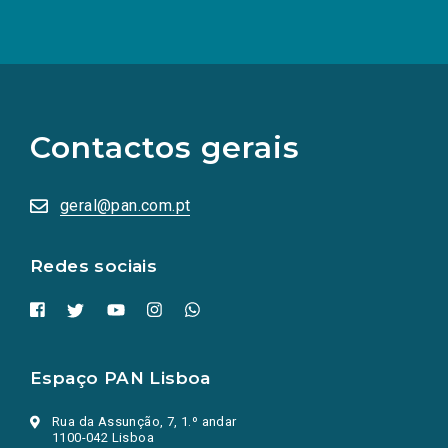
(Os
links
para
as
Contactos gerais
redes
sociais
abrem
numa
geral@pan.com.pt
nova
aba.)
Redes sociais
Espaço PAN Lisboa
Rua da Assunção, 7, 1.º andar
1100-042 Lisboa