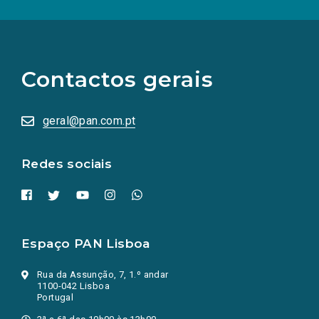
(Os
links
para
as
Contactos gerais
redes
sociais
abrem
numa
geral@pan.com.pt
nova
aba.)
Redes sociais
Espaço PAN Lisboa
Rua da Assunção, 7, 1.º andar
1100-042 Lisboa
Portugal