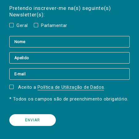
Preencha os campos abaixo para subscrever
mail
a(s) newsletter(s).
Pretendo inscrever-me na(s) seguinte(s)
Newsletter(s):
Geral
Parlamentar
Aceito a
Política de Utilização de Dados
.
* Todos os campos são de preenchimento obrigatório.