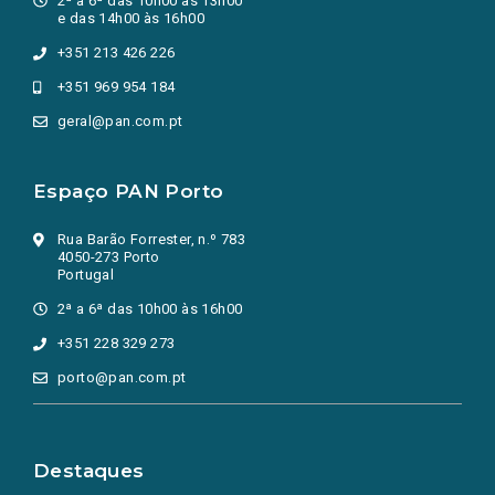
2ª a 6ª das 10h00 às 13h00
e das 14h00 às 16h00
+351 213 426 226
+351 969 954 184
geral@pan.com.pt
Espaço PAN Porto
Rua Barão Forrester, n.º 783
4050-273 Porto
Portugal
2ª a 6ª das 10h00 às 16h00
+351 228 329 273
porto@pan.com.pt
Destaques