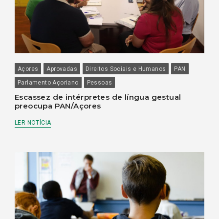
Açores
Aprovadas
Direitos Sociais e Humanos
PAN
Parlamento Açoriano
Pessoas
Escassez de intérpretes de língua gestual
preocupa PAN/Açores
LER NOTÍCIA