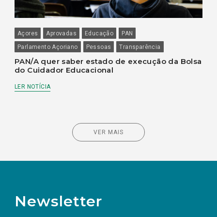
Açores
Aprovadas
Educação
PAN
Parlamento Açoriano
Pessoas
Transparência
PAN/A quer saber estado de execução da Bolsa
do Cuidador Educacional
LER NOTÍCIA
VER MAIS
Newsletter
Nome
Apelido
E-