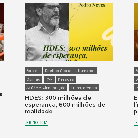
Açores
Direitos Sociais e Humanos
A
Opinião
PAN
Pessoas
D
Saúde e Alimentação
Transparência
P
s
HDES: 300 milhões de
E
esperança, 600 milhões de
l
realidade
p
LER NOTÍCIA
LE