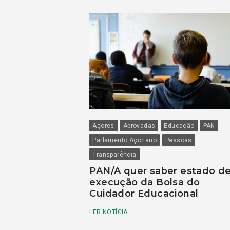
Açores
Aprovadas
Educação
PAN
Parlamento Açoriano
Pessoas
Transparência
PAN/A quer saber estado d
execução da Bolsa do
Cuidador Educacional
LER NOTÍCIA