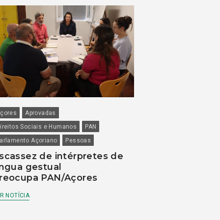
çores
Aprovadas
ireitos Sociais e Humanos
PAN
arlamento Açoriano
Pessoas
scassez de intérpretes de
íngua gestual
reocupa PAN/Açores
R NOTÍCIA