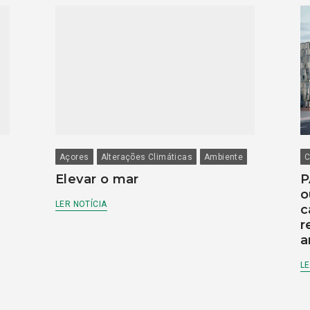
Açores
Alterações Climáticas
Ambiente
C
Elevar o mar
P
o
LER NOTÍCIA
c
r
a
LE