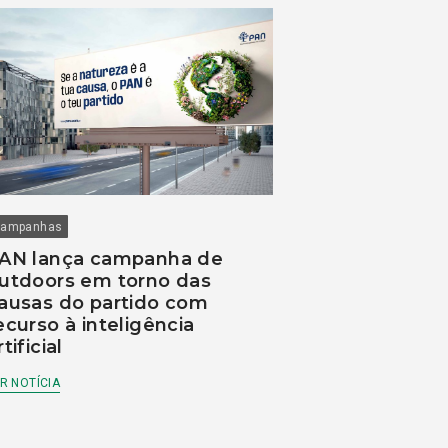
ampanhas
AN lança campanha de
utdoors em torno das
ausas do partido com
ecurso à inteligência
rtificial
R NOTÍCIA