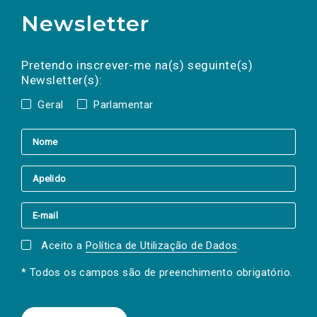
Newsletter
Preencha os campos abaixo para subscrever
Nome
Apelido
E-
mail
a(s) newsletter(s).
Pretendo inscrever-me na(s) seguinte(s)
Newsletter(s):
Geral
Parlamentar
Aceito a
Política de Utilização de Dados
.
* Todos os campos são de preenchimento obrigatório.