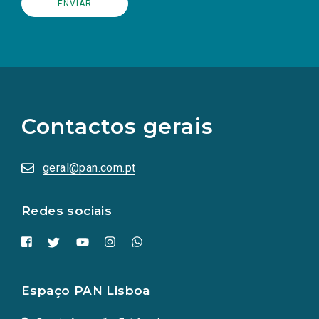
(Os
links
para
as
Contactos gerais
redes
sociais
abrem
numa
geral@pan.com.pt
nova
aba.)
Redes sociais
Espaço PAN Lisboa