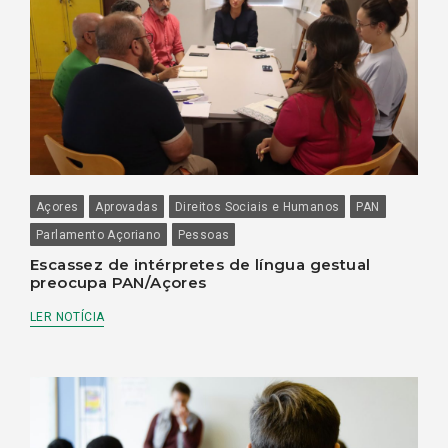
Açores
Aprovadas
Direitos Sociais e Humanos
PAN
Parlamento Açoriano
Pessoas
Escassez de intérpretes de língua gestual
preocupa PAN/Açores
LER NOTÍCIA