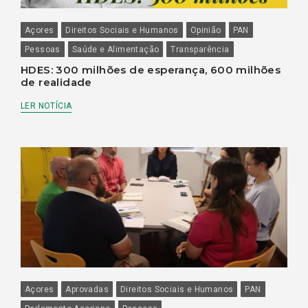
Açores
Direitos Sociais e Humanos
Opinião
PAN
Pessoas
Saúde e Alimentação
Transparência
HDES: 300 milhões de esperança, 600 milhões
de realidade
LER NOTÍCIA
Açores
Aprovadas
Direitos Sociais e Humanos
PAN