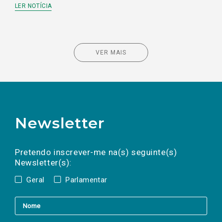
LER NOTÍCIA
VER MAIS
Newsletter
Preencha os campos abaixo para subscrever
Nome
Apelido
E-
mail
a(s) newsletter(s).
Pretendo inscrever-me na(s) seguinte(s)
Newsletter(s):
Geral
Parlamentar