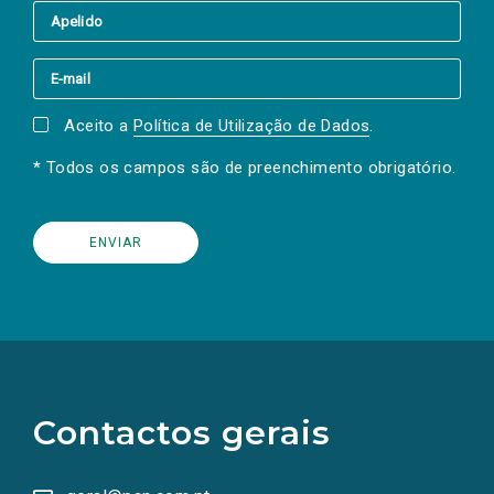
Aceito a
Política de Utilização de Dados
.
* Todos os campos são de preenchimento obrigatório.
(Os
links
para
as
Contactos gerais
redes
sociais
abrem
numa