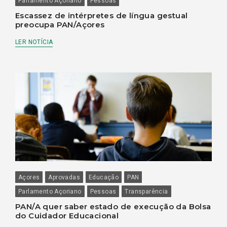
Parlamento Açoriano
Pessoas
Escassez de intérpretes de língua gestual
preocupa PAN/Açores
LER NOTÍCIA
Açores
Aprovadas
Educação
PAN
Parlamento Açoriano
Pessoas
Transparência
PAN/A quer saber estado de execução da Bolsa
do Cuidador Educacional