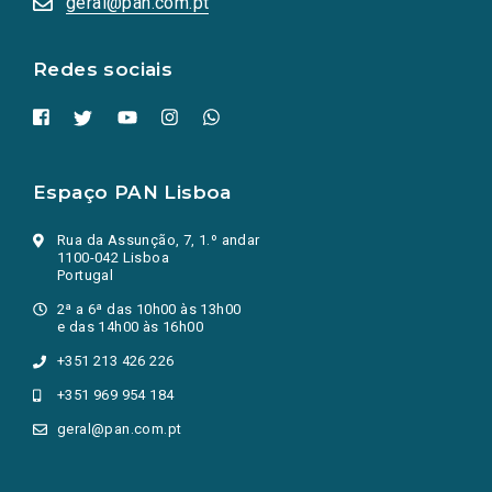
geral@pan.com.pt
nova
aba.)
Redes sociais
Espaço PAN Lisboa
Rua da Assunção, 7, 1.º andar
1100-042 Lisboa
Portugal
2ª a 6ª das 10h00 às 13h00
e das 14h00 às 16h00
+351 213 426 226
+351 969 954 184
geral@pan.com.pt