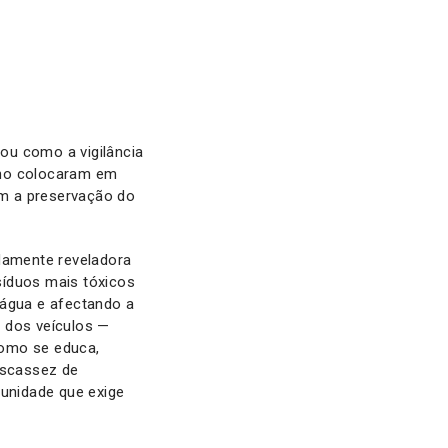
ou como a vigilância
erno colocaram em
om a preservação do
damente reveladora
síduos mais tóxicos
 água e afectando a
a dos veículos —
como se educa,
escassez de
punidade que exige