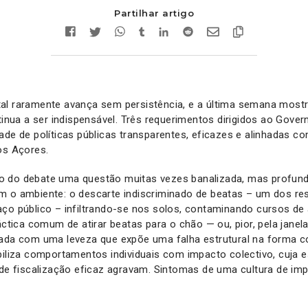
Partilhar artigo
al raramente avança sem persistência, e a última semana mostr
ntinua a ser indispensável. Três requerimentos dirigidos ao Gov
ade de políticas públicas transparentes, eficazes e alinhadas c
dos Açores.
 do debate uma questão muitas vezes banalizada, mas profun
m o ambiente: o descarte indiscriminado de beatas – um dos re
aço público – infiltrando-se nos solos, contaminando cursos de
ráctica comum de atirar beatas para o chão — ou, pior, pela janel
rada com uma leveza que expõe uma falha estrutural na forma 
biliza comportamentos individuais com impacto colectivo, cuja 
 de fiscalização eficaz agravam. Sintomas de uma cultura de im