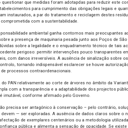
mo questionar que medidas foram adotapdas para reduzir este c
stabelecimentos para cumprimento das obrigações legais e qua
am instaurados, a par do tratamento e reciclagem destes resíd
a comprometida com a sustentabilidade.
esponsabilidade ambiental ganha contornos mais preocupantes 
sobre a presença de maquinaria pesada junto aos Poços de São
 dúvidas sobre a legalidade e o enquadramento técnico de tais 
ecedente perigoso: permitir intervenções pouco transparentes e
is, com danos irreversíveis. A ausência de sinalização sobre os
ntrolo, tornando indispensável esclarecer se houve autorização
o de processos contraordenacionais.
ia do PAN relativamente ao corte de árvores no âmbito da Varian
la com a transparência e a adaptabilidade dos projectos públi
 é imutável, conforme afirmado pelo Governo.
ão precisa ser antagónico à conservação – pelo contrário, solu
 devem — ser exploradas. A ausência de dados claros sobre o 
 afectação de exemplares centenários ou a metodologia utilizada
 confiança pública e alimenta a sensação de opacidade. Se exis