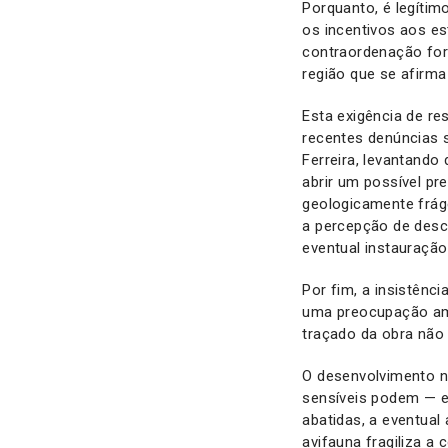
Porquanto, é legíti
os incentivos aos e
contraordenação for
região que se afirm
Esta exigência de r
recentes denúncias 
Ferreira, levantando
abrir um possível pr
geologicamente fráge
a percepção de desco
eventual instauraçã
Por fim, a insistênc
uma preocupação amp
traçado da obra não
O desenvolvimento n
sensíveis podem — e
abatidas, a eventual
avifauna fragiliza a