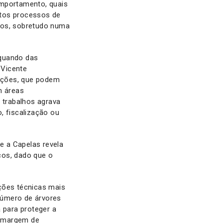
omportamento, quais
ntos processos de
uos, sobretudo numa
aquando das
 Vicente
acções, que podem
m áreas
 trabalhos agrava
, fiscalização ou
te a Capelas revela
cos, dado que o
ções técnicas mais
número de árvores
 para proteger a
te margem de