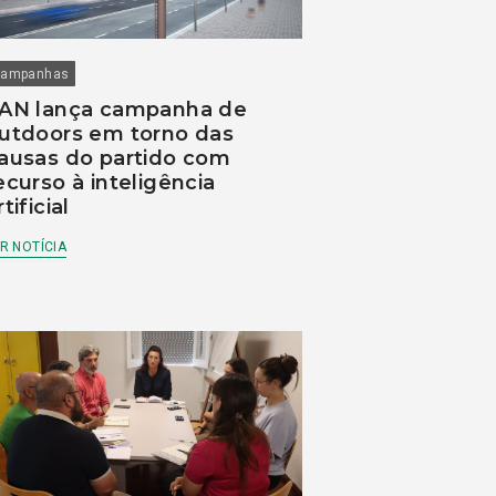
ampanhas
AN lança campanha de
utdoors em torno das
ausas do partido com
ecurso à inteligência
rtificial
R NOTÍCIA