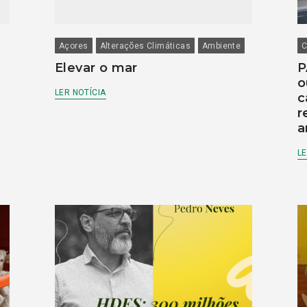
Açores
Alterações Climáticas
Ambiente
C
Elevar o mar
P
o
LER NOTÍCIA
c
r
a
LE