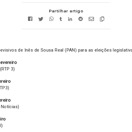
Partilhar artigo
levisivos de Inês de Sousa Real (PAN) para as eleições legislati
fevereiro
(RTP 3)
ereiro
RTP3)
ereiro
 Notícias)
iro
I)