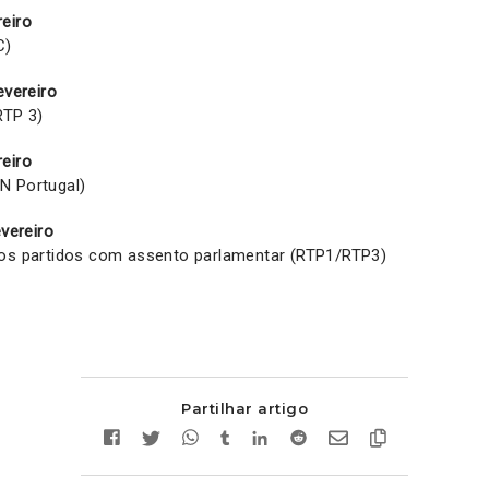
eiro
C)
evereiro
RTP 3)
eiro
N Portugal)
evereiro
 os partidos com assento parlamentar (RTP1/RTP3)
Partilhar artigo