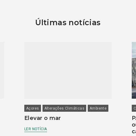
Últimas notícias
Açores
Alterações Climáticas
Ambiente
C
Elevar o mar
P
o
LER NOTÍCIA
c