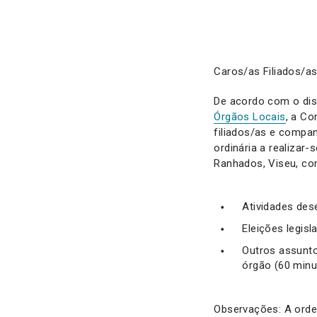
Caros/as Filiados/a
De acordo com o disp
Órgãos Locais
, a Co
filiados/as e compan
ordinária a realizar
Ranhados, Viseu, co
Atividades des
Eleições legisl
Outros assunto
órgão (60 minu
Observações: A orde