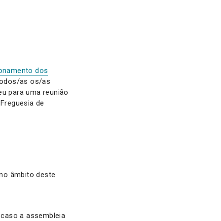
cionamento dos
 todos/as os/as
seu para uma reunião
 Freguesia de
 no âmbito deste
 caso a assembleia