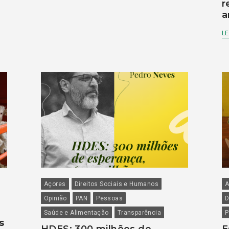
r
a
LE
Açores
Direitos Sociais e Humanos
A
Opinião
PAN
Pessoas
D
Saúde e Alimentação
Transparência
P
s
HDES: 300 milhões de
E