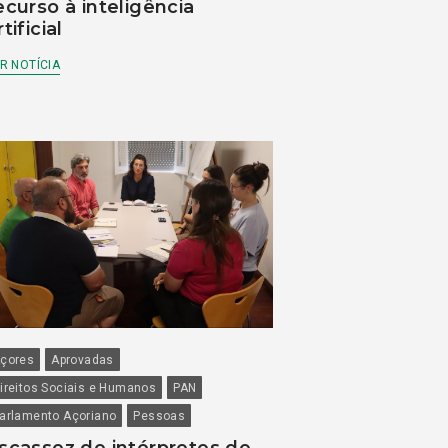
ecurso à inteligência
rtificial
R NOTÍCIA
çores
Aprovadas
ireitos Sociais e Humanos
PAN
arlamento Açoriano
Pessoas
scassez de intérpretes de