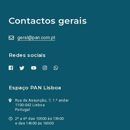
links
para
as
Contactos gerais
redes
sociais
abrem
numa
geral@pan.com.pt
nova
aba.)
Redes sociais
Espaço PAN Lisboa
Rua da Assunção, 7, 1.º andar
1100-042 Lisboa
Portugal
2ª a 6ª das 10h00 às 13h00
e das 14h00 às 16h00