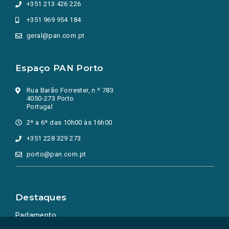
+351 213 426 226
+351 969 954 184
geral@pan.com.pt
Espaço PAN Porto
Rua Barão Forrester, n.º 783
4050-273 Porto
Portugal
2ª a 6ª das 10h00 às 16h00
+351 228 329 273
porto@pan.com.pt
Destaques
Parlamento