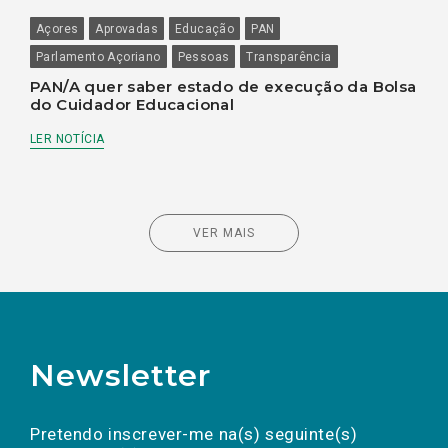
Açores
Aprovadas
Educação
PAN
Parlamento Açoriano
Pessoas
Transparência
PAN/A quer saber estado de execução da Bolsa
do Cuidador Educacional
LER NOTÍCIA
VER MAIS
Newsletter
Preencha os campos abaixo para subscrever
Nome
Apelido
E-
mail
a(s) newsletter(s).
Pretendo inscrever-me na(s) seguinte(s)