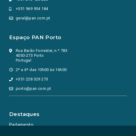
+351 969 954 184
geral@pan.com.pt
Espaço PAN Porto
Rua Barão Forrester, n.º 783
4050-273 Porto
Portugal
2ª a 6ª das 10h00 às 16h00
+351 228 329 273
porto@pan.com.pt
Destaques
Parlamento
Ação Política