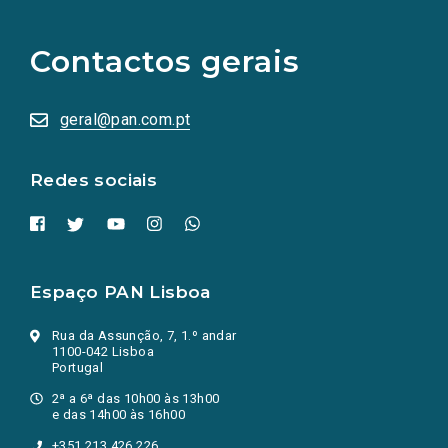
links
para
as
Contactos gerais
redes
sociais
abrem
numa
geral@pan.com.pt
nova
aba.)
Redes sociais
Espaço PAN Lisboa
Rua da Assunção, 7, 1.º andar
1100-042 Lisboa
Portugal
2ª a 6ª das 10h00 às 13h00
e das 14h00 às 16h00
+351 213 426 226