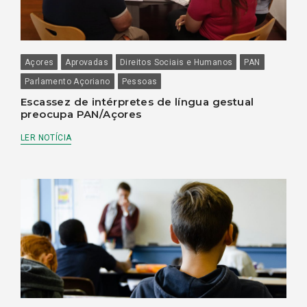
Açores
Aprovadas
Direitos Sociais e Humanos
PAN
Parlamento Açoriano
Pessoas
Escassez de intérpretes de língua gestual
preocupa PAN/Açores
LER NOTÍCIA