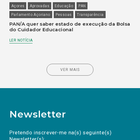
Açores
Aprovadas
Educação
PAN
Parlamento Açoriano
Pessoas
Transparência
PAN/A quer saber estado de execução da Bolsa
do Cuidador Educacional
LER NOTÍCIA
VER MAIS
Newsletter
Preencha os campos abaixo para subscrever
Nome
Apelido
E-
mail
a(s) newsletter(s).
Pretendo inscrever-me na(s) seguinte(s)
Newsletter(s):