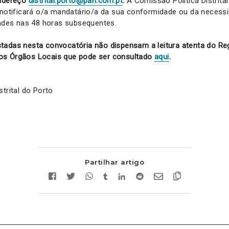
endereço
distrital.porto@pan.com.pt
.
A Comissão Política Distrital
 notificará o/a mandatário/a da sua conformidade ou da necessi
dades nas 48 horas subsequentes.
tadas nesta convocatória não dispensam a leitura atenta do Reg
os Órgãos Locais que pode ser consultado
aqui
.
trital do Porto
Partilhar artigo