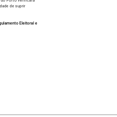
 do Porto verificará
dade de suprir
ulamento Eleitoral e