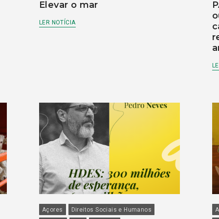
Elevar o mar
P
o
LER NOTÍCIA
c
r
a
LE
Açores
Direitos Sociais e Humanos
A