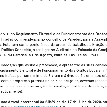
,
igo 3º do
Regulamento Eleitoral e de Funcionamento dos Órgão
filiadas com residência no concelho de Paredes, para a Assemb
s. Esta tem como ponto único da ordem de trabalhos a Eleição 
Política Concelhia
, a ter lugar no
Auditório do Palacete da Granj
4580-193 Paredes, a 1 de Agosto, entre as 14h30 e as 17h30.
iliados/as que assim o pretendam, a apresentar as suas candid
egulamento Eleitoral e de Funcionamento dos Órgãos Locais. I
onstituídas por um mínimo de 3 e um máximo de 7 elementos efe
 com a proporção prevista no nº 5 do artigo 3º; devendo respeit
ompanhadas de uma moção de orientação política e da indicaç
pectivamente).
uras deverá ocorrer até às 23h59 do dia 17 de Julho de 2020,
at