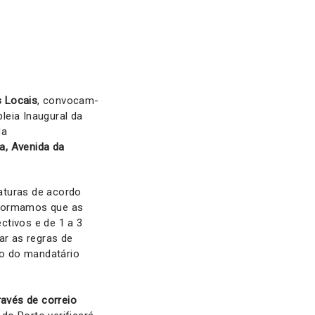
s Locais
, convocam-
leia Inaugural da
da
a,
Avenida da
aturas de acordo
nformamos que as
ctivos e de 1 a 3
ar as regras de
ão do mandatário
ravés de correio