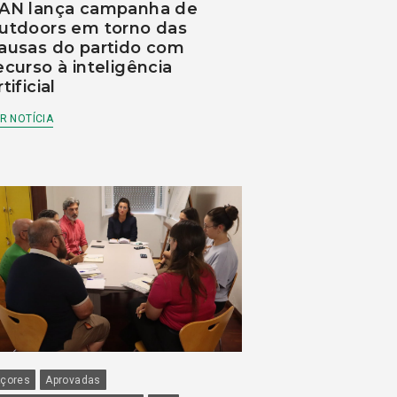
AN lança campanha de
utdoors em torno das
ausas do partido com
ecurso à inteligência
rtificial
R NOTÍCIA
çores
Aprovadas