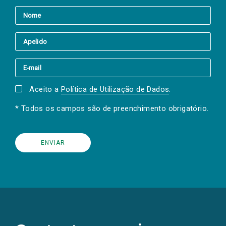
Aceito a
Política de Utilização de Dados
.
* Todos os campos são de preenchimento obrigatório.
(Os
links
para
as