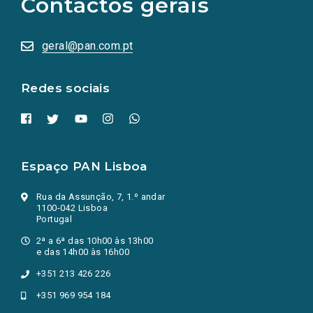
Contactos gerais
redes
sociais
abrem
numa
geral@pan.com.pt
nova
aba.)
Redes sociais
Espaço PAN Lisboa
Rua da Assunção, 7, 1.º andar
1100-042 Lisboa
Portugal
2ª a 6ª das 10h00 às 13h00
e das 14h00 às 16h00
+351 213 426 226
+351 969 954 184