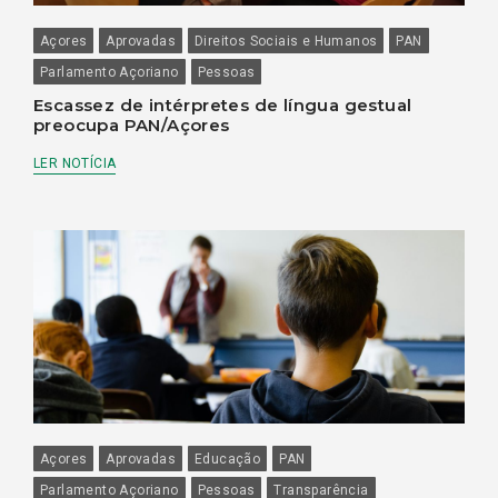
Açores
Aprovadas
Direitos Sociais e Humanos
PAN
Parlamento Açoriano
Pessoas
Escassez de intérpretes de língua gestual
preocupa PAN/Açores
LER NOTÍCIA
Açores
Aprovadas
Educação
PAN
Parlamento Açoriano
Pessoas
Transparência