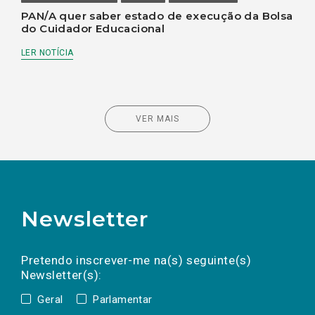
PAN/A quer saber estado de execução da Bolsa
do Cuidador Educacional
LER NOTÍCIA
VER MAIS
Newsletter
Preencha os campos abaixo para subscrever
Nome
Apelido
E-
mail
a(s) newsletter(s).
Pretendo inscrever-me na(s) seguinte(s)
Newsletter(s):
Geral
Parlamentar