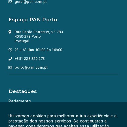
geral@pan.com.pt
Espaço PAN Porto
Rua Barão Forrester, n.º 783
4050-273 Porto
Portugal
2ª a 6ª das 10h00 às 16h00
+351 228 329 273
porto@pan.com.pt
Destaques
Parlamento
Ação Política
Utilizamos cookies para melhorar a tua experiência e a
prestação dos nossos serviços. Se continuares a
navegar, consideramos que aceitas essa utilização.