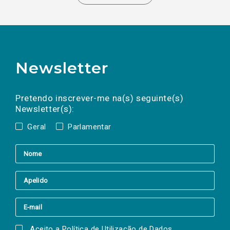
Newsletter
Preencha os campos abaixo para subscrever
Nome
Apelido
E-
mail
a(s) newsletter(s).
Pretendo inscrever-me na(s) seguinte(s)
Newsletter(s):
Geral
Parlamentar
Aceito a
Política de Utilização de Dados
.