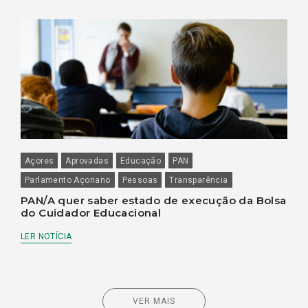
Açores
Aprovadas
Educação
PAN
Parlamento Açoriano
Pessoas
Transparência
PAN/A quer saber estado de execução da Bolsa
do Cuidador Educacional
LER NOTÍCIA
VER MAIS