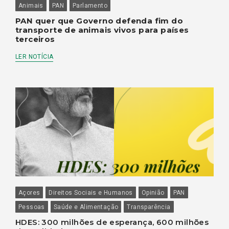
Animais
PAN
Parlamento
PAN quer que Governo defenda fim do
transporte de animais vivos para países
terceiros
LER NOTÍCIA
Açores
Direitos Sociais e Humanos
Opinião
PAN
Pessoas
Saúde e Alimentação
Transparência
HDES: 300 milhões de esperança, 600 milhões