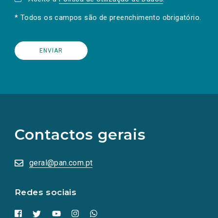
* Todos os campos são de preenchimento obrigatório.
(Os
links
para
as
Contactos gerais
redes
sociais
abrem
numa
geral@pan.com.pt
nova
aba.)
Redes sociais