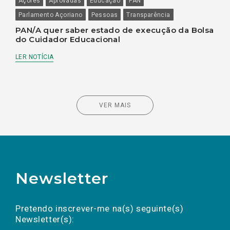
Açores
Aprovadas
Educação
PAN
Parlamento Açoriano
Pessoas
Transparência
PAN/A quer saber estado de execução da Bolsa
do Cuidador Educacional
LER NOTÍCIA
VER MAIS
Newsletter
Preencha os campos abaixo para subscrever
Nome
Apelido
E-
mail
a(s) newsletter(s).
Pretendo inscrever-me na(s) seguinte(s)
Newsletter(s):