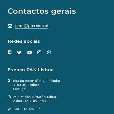
para
as
Contactos gerais
redes
sociais
abrem
numa
geral@pan.com.pt
nova
aba.)
Redes sociais
Espaço PAN Lisboa
Rua da Assunção, 7, 1.º andar
1100-042 Lisboa
Portugal
2ª a 6ª das 10h00 às 13h00
e das 14h00 às 16h00
+351 213 426 226