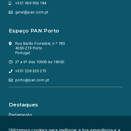
+351 969 954 184
geral@pan.com.pt
Espaço PAN Porto
Rua Barão Forrester, n.º 783
4050-273 Porto
Portugal
2ª a 6ª das 10h00 às 16h00
+351 228 329 273
porto@pan.com.pt
Destaques
Parlamento
Ação Política
Utilizamos cookies para melhorar a tua experiência e a