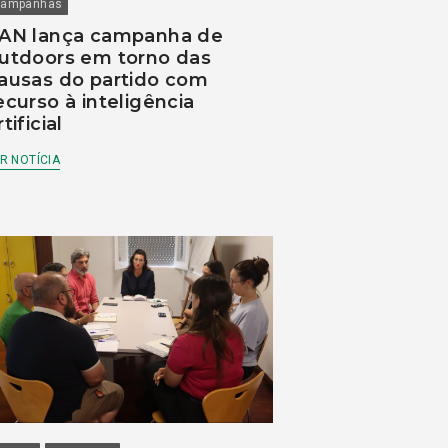
ampanhas
AN lança campanha de
utdoors em torno das
ausas do partido com
ecurso à inteligência
rtificial
R NOTÍCIA