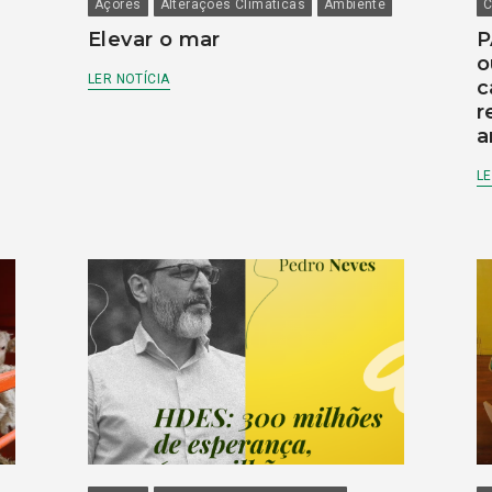
Açores
Alterações Climáticas
Ambiente
C
Elevar o mar
P
o
LER NOTÍCIA
c
r
a
LE