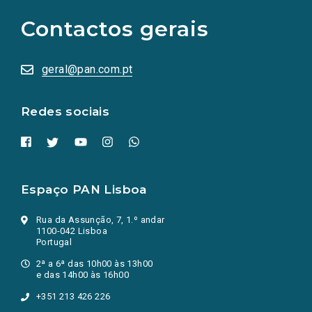
para
as
Contactos gerais
redes
sociais
abrem
numa
geral@pan.com.pt
nova
aba.)
Redes sociais
Espaço PAN Lisboa
Rua da Assunção, 7, 1.º andar
1100-042 Lisboa
Portugal
2ª a 6ª das 10h00 às 13h00
e das 14h00 às 16h00
+351 213 426 226