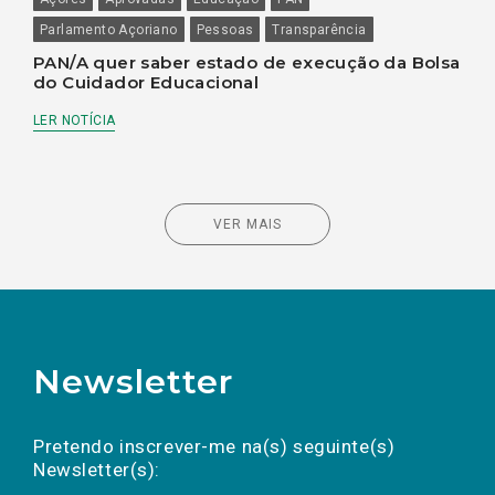
Parlamento Açoriano
Pessoas
Transparência
PAN/A quer saber estado de execução da Bolsa
do Cuidador Educacional
LER NOTÍCIA
VER MAIS
Newsletter
Preencha os campos abaixo para subscrever
Nome
Apelido
E-
mail
a(s) newsletter(s).
Pretendo inscrever-me na(s) seguinte(s)
Newsletter(s):