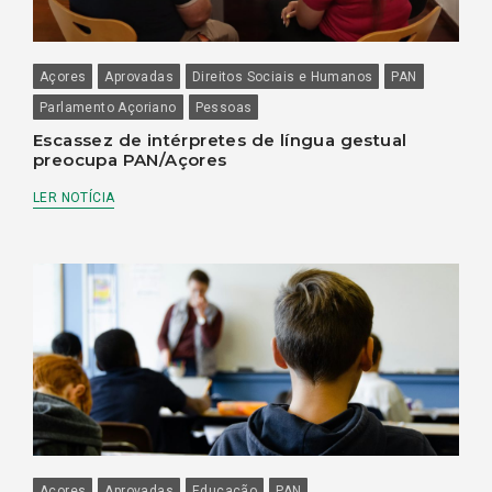
Açores
Aprovadas
Direitos Sociais e Humanos
PAN
Parlamento Açoriano
Pessoas
Escassez de intérpretes de língua gestual
preocupa PAN/Açores
LER NOTÍCIA
Açores
Aprovadas
Educação
PAN