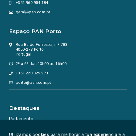
+351 969 954 184
geral@pan.com.pt
Espaço PAN Porto
Rua Barão Forrester, n.º 783
4050-273 Porto
Portugal
2ª a 6ª das 10h00 às 16h00
+351 228 329 273
porto@pan.com.pt
Destaques
Parlamento
Ação Política
Utilizamos cookies para melhorar a tua experiência e a