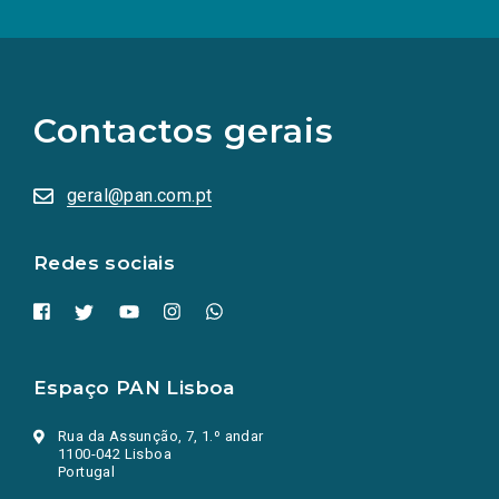
(Os
links
para
as
Contactos gerais
redes
sociais
abrem
numa
geral@pan.com.pt
nova
aba.)
Redes sociais
Espaço PAN Lisboa
Rua da Assunção, 7, 1.º andar
1100-042 Lisboa
Portugal