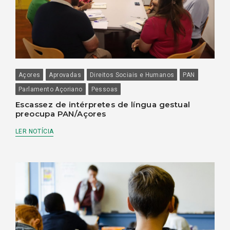
Açores
Aprovadas
Direitos Sociais e Humanos
PAN
Parlamento Açoriano
Pessoas
Escassez de intérpretes de língua gestual
preocupa PAN/Açores
LER NOTÍCIA