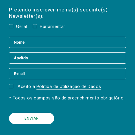
Preencha os campos abaixo para subscrever
Nome
Apelido
E-
mail
a(s) newsletter(s).
Pretendo inscrever-me na(s) seguinte(s)
Newsletter(s):
Geral
Parlamentar
Aceito a
Política de Utilização de Dados
.
* Todos os campos são de preenchimento obrigatório.