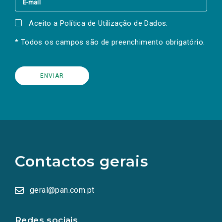
Aceito a
Política de Utilização de Dados
.
* Todos os campos são de preenchimento obrigatório.
(Os
links
para
as
Contactos gerais
redes
sociais
abrem
numa
geral@pan.com.pt
nova
aba.)
Redes sociais