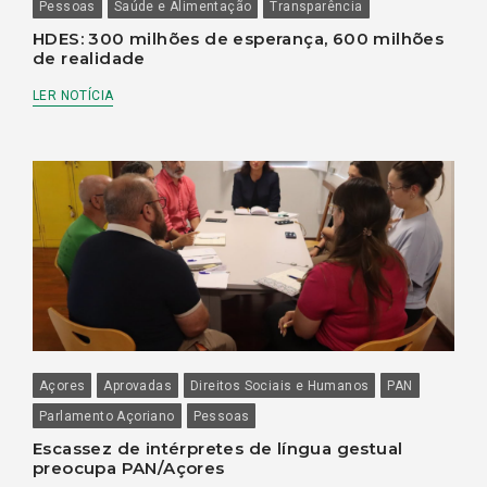
Pessoas
Saúde e Alimentação
Transparência
HDES: 300 milhões de esperança, 600 milhões
de realidade
LER NOTÍCIA
Açores
Aprovadas
Direitos Sociais e Humanos
PAN
Parlamento Açoriano
Pessoas
Escassez de intérpretes de língua gestual
preocupa PAN/Açores