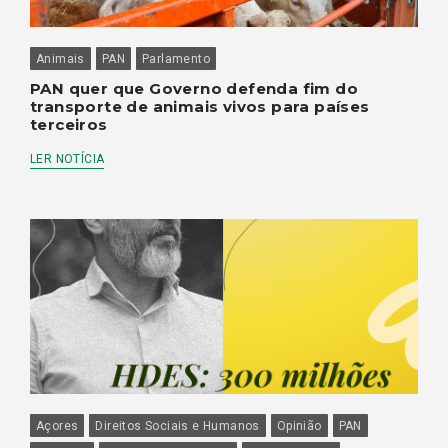
Animais
PAN
Parlamento
PAN quer que Governo defenda fim do
transporte de animais vivos para países
terceiros
LER NOTÍCIA
Açores
Direitos Sociais e Humanos
Opinião
PAN