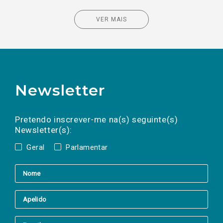
VER MAIS
Newsletter
Preencha os campos abaixo para subscrever
Nome
Apelido
E-
mail
a(s) newsletter(s).
Pretendo inscrever-me na(s) seguinte(s)
Newsletter(s):
Geral
Parlamentar