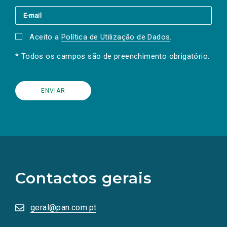
Aceito a
Política de Utilização de Dados
.
* Todos os campos são de preenchimento obrigatório.
(Os
links
para
as
Contactos gerais
redes
sociais
abrem
numa
geral@pan.com.pt
nova
aba.)