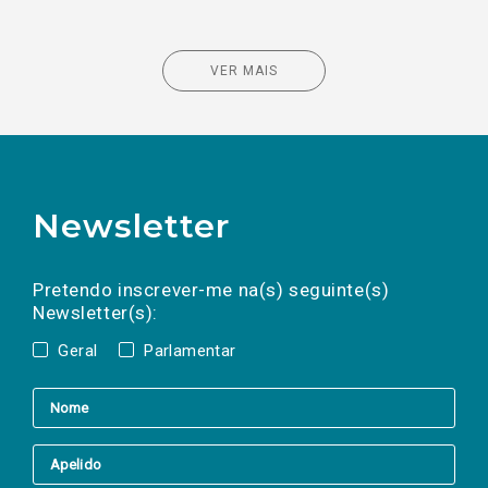
VER MAIS
Newsletter
Preencha os campos abaixo para subscrever
Nome
Apelido
E-
mail
a(s) newsletter(s).
Pretendo inscrever-me na(s) seguinte(s)
Newsletter(s):
Geral
Parlamentar