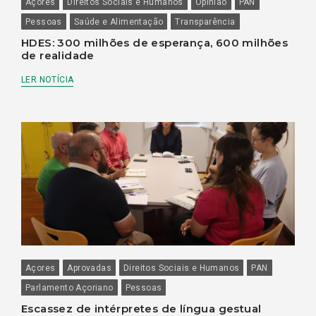
Açores
Direitos Sociais e Humanos
Opinião
PAN
Pessoas
Saúde e Alimentação
Transparência
HDES: 300 milhões de esperança, 600 milhões
de realidade
LER NOTÍCIA
Açores
Aprovadas
Direitos Sociais e Humanos
PAN
Parlamento Açoriano
Pessoas
Escassez de intérpretes de língua gestual