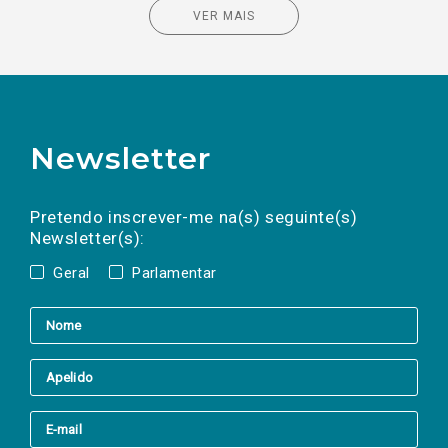
VER MAIS
Newsletter
Preencha os campos abaixo para subscrever
Nome
Apelido
E-
mail
a(s) newsletter(s).
Pretendo inscrever-me na(s) seguinte(s)
Newsletter(s):
Geral
Parlamentar