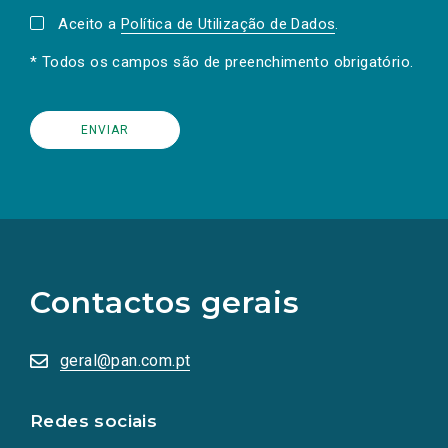
Aceito a
Política de Utilização de Dados
.
* Todos os campos são de preenchimento obrigatório.
(Os
links
para
as
Contactos gerais
redes
sociais
abrem
numa
geral@pan.com.pt
nova
aba.)
Redes sociais