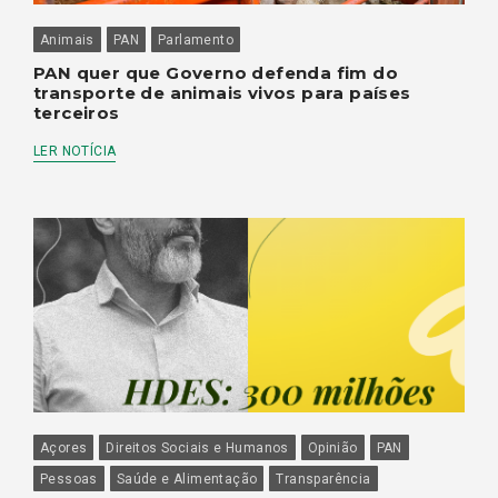
Animais
PAN
Parlamento
PAN quer que Governo defenda fim do
transporte de animais vivos para países
terceiros
LER NOTÍCIA
Açores
Direitos Sociais e Humanos
Opinião
PAN
Pessoas
Saúde e Alimentação
Transparência