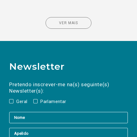
VER MAIS
Newsletter
Preencha os campos abaixo para subscrever
Nome
Apelido
E-
mail
a(s) newsletter(s).
Pretendo inscrever-me na(s) seguinte(s)
Newsletter(s):
Geral
Parlamentar