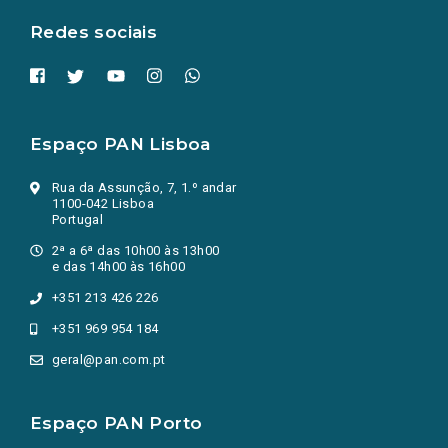
aba.)
Redes sociais
Espaço PAN Lisboa
Rua da Assunção, 7, 1.º andar
1100-042 Lisboa
Portugal
2ª a 6ª das 10h00 às 13h00
e das 14h00 às 16h00
+351 213 426 226
+351 969 954 184
geral@pan.com.pt
Espaço PAN Porto