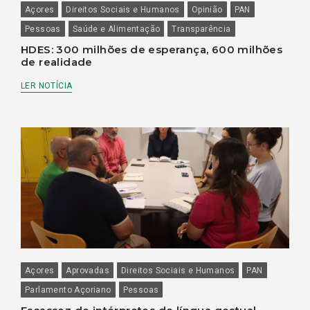
Açores
Direitos Sociais e Humanos
Opinião
PAN
Pessoas
Saúde e Alimentação
Transparência
HDES: 300 milhões de esperança, 600 milhões
de realidade
LER NOTÍCIA
Açores
Aprovadas
Direitos Sociais e Humanos
PAN
Parlamento Açoriano
Pessoas