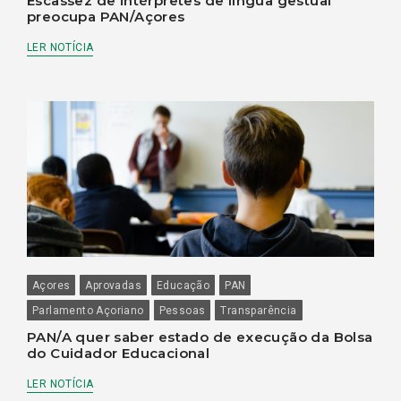
Escassez de intérpretes de língua gestual
preocupa PAN/Açores
LER NOTÍCIA
Açores
Aprovadas
Educação
PAN
Parlamento Açoriano
Pessoas
Transparência
PAN/A quer saber estado de execução da Bolsa
do Cuidador Educacional
LER NOTÍCIA