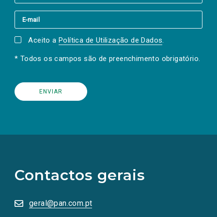
Aceito a
Política de Utilização de Dados
.
* Todos os campos são de preenchimento obrigatório.
(Os
links
para
as
Contactos gerais
redes
sociais
abrem
numa
geral@pan.com.pt
nova