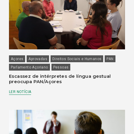
Açores
Aprovadas
Direitos Sociais e Humanos
PAN
Parlamento Açoriano
Pessoas
Escassez de intérpretes de língua gestual
preocupa PAN/Açores
LER NOTÍCIA