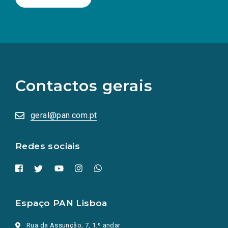
(Os
links
para
as
Contactos gerais
redes
sociais
abrem
numa
geral@pan.com.pt
nova
aba.)
Redes sociais
Espaço PAN Lisboa
Rua da Assunção, 7, 1.º andar