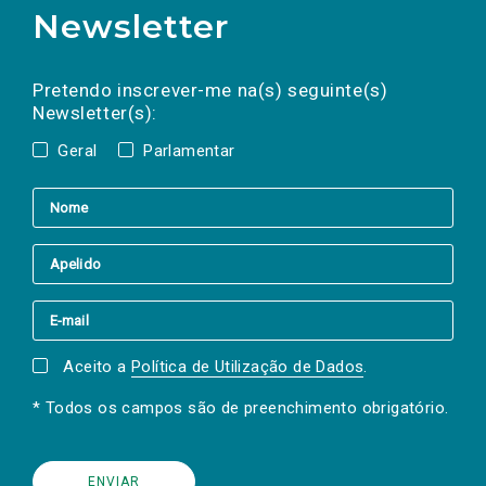
Newsletter
Preencha os campos abaixo para subscrever
Nome
Apelido
E-
mail
a(s) newsletter(s).
Pretendo inscrever-me na(s) seguinte(s)
Newsletter(s):
Geral
Parlamentar
Aceito a
Política de Utilização de Dados
.
* Todos os campos são de preenchimento obrigatório.