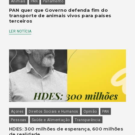
Animais
PAN
Parlamento
PAN quer que Governo defenda fim do
transporte de animais vivos para países
terceiros
LER NOTÍCIA
Açores
Direitos Sociais e Humanos
Opinião
PAN
Pessoas
Saúde e Alimentação
Transparência
HDES: 300 milhões de esperança, 600 milhões
de realidade