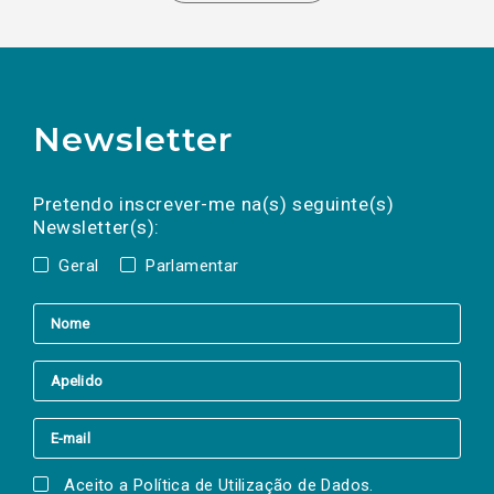
Newsletter
Preencha os campos abaixo para subscrever
Nome
Apelido
E-
mail
a(s) newsletter(s).
Pretendo inscrever-me na(s) seguinte(s)
Newsletter(s):
Geral
Parlamentar
Aceito a
Política de Utilização de Dados
.