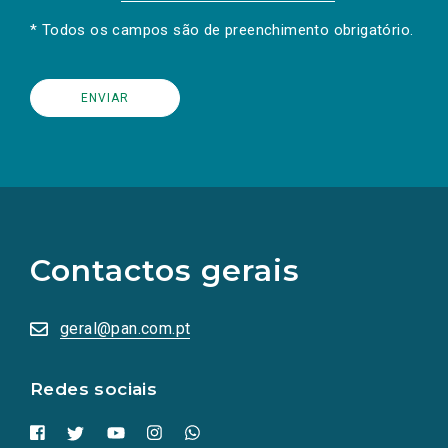
* Todos os campos são de preenchimento obrigatório.
(Os
links
para
as
Contactos gerais
redes
sociais
abrem
numa
geral@pan.com.pt
nova
aba.)
Redes sociais