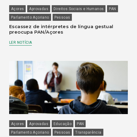
Açores
Aprovadas
Direitos Sociais e Humanos
PAN
Parlamento Açoriano
Pessoas
Escassez de intérpretes de língua gestual
preocupa PAN/Açores
LER NOTÍCIA
Açores
Aprovadas
Educação
PAN
Parlamento Açoriano
Pessoas
Transparência