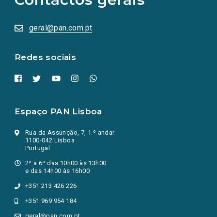
sociais
abrem
numa
geral@pan.com.pt
nova
aba.)
Redes sociais
Espaço PAN Lisboa
Rua da Assunção, 7, 1.º andar
1100-042 Lisboa
Portugal
2ª a 6ª das 10h00 às 13h00
e das 14h00 às 16h00
+351 213 426 226
+351 969 954 184
geral@pan.com.pt