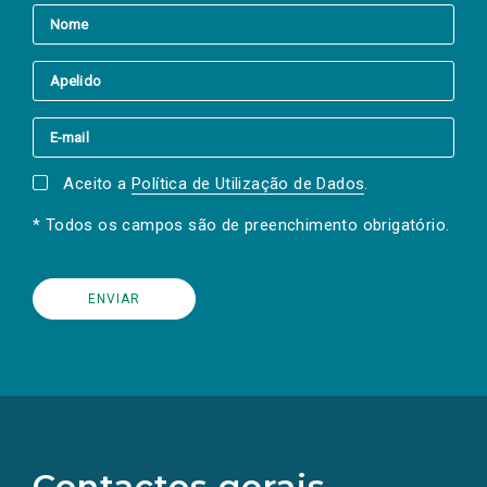
Aceito a
Política de Utilização de Dados
.
* Todos os campos são de preenchimento obrigatório.
(Os
links
para
as
Contactos gerais
redes