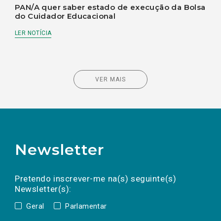
PAN/A quer saber estado de execução da Bolsa
do Cuidador Educacional
LER NOTÍCIA
VER MAIS
Newsletter
Preencha os campos abaixo para subscrever
Nome
Apelido
E-
mail
a(s) newsletter(s).
Pretendo inscrever-me na(s) seguinte(s)
Newsletter(s):
Geral
Parlamentar