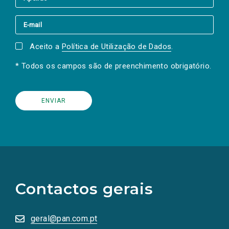
Aceito a
Política de Utilização de Dados
.
* Todos os campos são de preenchimento obrigatório.
(Os
links
para
as
Contactos gerais
redes
sociais
abrem
numa
geral@pan.com.pt
nova