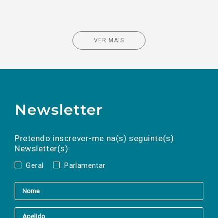
VER MAIS
Newsletter
Preencha os campos abaixo para subscrever
Nome
Apelido
E-
mail
a(s) newsletter(s).
Pretendo inscrever-me na(s) seguinte(s)
Newsletter(s):
Geral
Parlamentar