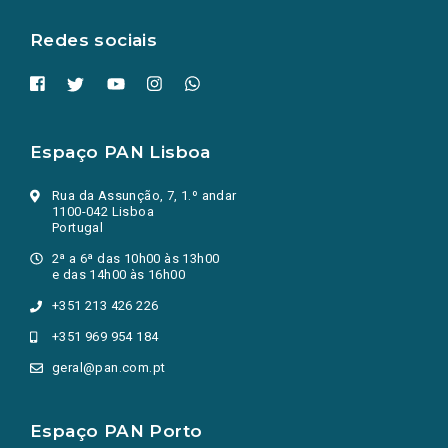
aba.)
Redes sociais
Espaço PAN Lisboa
Rua da Assunção, 7, 1.º andar
1100-042 Lisboa
Portugal
2ª a 6ª das 10h00 às 13h00
e das 14h00 às 16h00
+351 213 426 226
+351 969 954 184
geral@pan.com.pt
Espaço PAN Porto