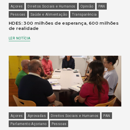
Açores
Direitos Sociais e Humanos
Opinião
PAN
Pessoas
Saúde e Alimentação
Transparência
HDES: 300 milhões de esperança, 600 milhões
de realidade
LER NOTÍCIA
Açores
Aprovadas
Direitos Sociais e Humanos
PAN
Parlamento Açoriano
Pessoas