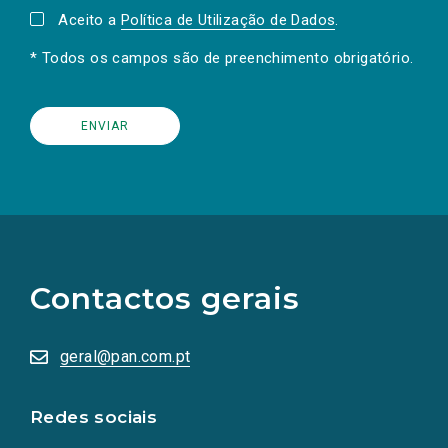
Aceito a
Política de Utilização de Dados
.
* Todos os campos são de preenchimento obrigatório.
(Os
links
para
as
Contactos gerais
redes
sociais
abrem
numa
geral@pan.com.pt
nova
aba.)
Redes sociais