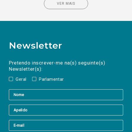
VER MAIS
Newsletter
Preencha os campos abaixo para subscrever
Nome
Apelido
E-
mail
a(s) newsletter(s).
Pretendo inscrever-me na(s) seguinte(s)
Newsletter(s):
Geral
Parlamentar