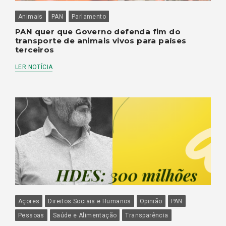
Animais
PAN
Parlamento
PAN quer que Governo defenda fim do
transporte de animais vivos para países
terceiros
LER NOTÍCIA
Açores
Direitos Sociais e Humanos
Opinião
PAN
Pessoas
Saúde e Alimentação
Transparência